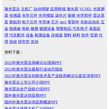
激光雷达
主机厂
自动驾驶
应用终端
激光器
VCSEL
光探测
器
传感器
光学元件
光学模组
滤光片
振镜
光学部件
雷达罩
盖
胶粘剂
电子元件
半导体
芯片
tier1
零部件
非标自动化
五
金
线路板
电机
镀膜
镀膜设备
塑胶制品
汽车电子
表面处
理
汽车配件
设备
检测设备
连接器
塑料
材料
软件
贸易
代
理
高校
研究所
其他
资料下载：
2022年激光雷达高峰论坛现场PPT
2022年激光雷达最新行业动态报告
2021年激光雷达创新技术及产业链高峰论坛嘉宾演讲PPT
激光雷达上市公司介绍PPT
激光雷达全产业链介绍PPT
国外激光雷达供应商PPT
国内外激光雷达供应商概述PPT
激光雷达搭载主机厂介绍PPT