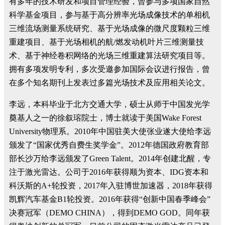
有多年的技术研发和项目管理经验，曾参与多项国家自然
科学基金项目，参与基于高分辨率光场成像技术的单相机
三维流场测量系统研究、基于光场成像的微尺度颗粒三维
重建项目、基于光场相机的航/燃发动机叶片三维测量技
术、基于神经卷积网络的光场三维重建算法研究项目等。
拥有多项发明专利，多次受邀参加国际会议进行报告，曾
在多个知名期刊上发表过多篇光场技术及应用相关论文。
李远，本科毕业于北方交通大学，硕士从师于中国发光学
奠基人之一的徐叙瑢院士，博士就读于美国Wake Forest
University物理系。2010年中国驻美大使张业遂大使给李远
颁发了“国家优秀自费生奖学金”。2012年德国政府教育部
部长沙万给李远颁发了Green Talent。2014年创建北醒，专
注于激光雷达。公司于2016年获得顺为资本、IDG资本和
科沃斯的A+轮投资，2017年入驻博世加速器，2018年获得
凯辉汽车基金B1轮投资。2016年获得“创新中国春季峰会”
决赛冠军（DEMO CHINA），得到DEMO GOD。同年获