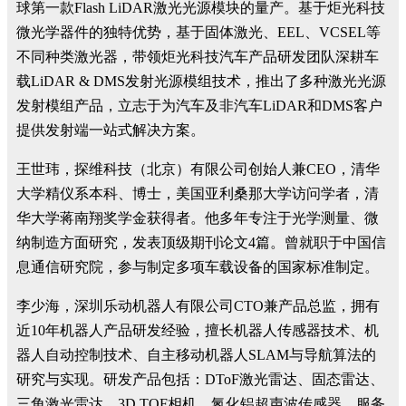
球第一款Flash LiDAR激光光源模块的量产。基于炬光科技
微光学器件的独特优势，基于固体激光、EEL、VCSEL等
不同种类激光器，带领炬光科技汽车产品研发团队深耕车
载LiDAR & DMS发射光源模组技术，推出了多种激光光源
发射模组产品，立志于为汽车及非汽车LiDAR和DMS客户
提供发射端一站式解决方案。
王世玮，探维科技（北京）有限公司创始人兼CEO，清华
大学精仪系本科、博士，美国亚利桑那大学访问学者，清
华大学蒋南翔奖学金获得者。他多年专注于光学测量、微
纳制造方面研究，发表顶级期刊论文4篇。曾就职于中国信
息通信研究院，参与制定多项车载设备的国家标准制定。
李少海，深圳乐动机器人有限公司CTO兼产品总监，拥有
近10年机器人产品研发经验，擅长机器人传感器技术、机
器人自动控制技术、自主移动机器人SLAM与导航算法的
研究与实现。研发产品包括：DToF激光雷达、固态雷达、
三角激光雷达、3D TOF相机、氮化铝超声波传感器、服务