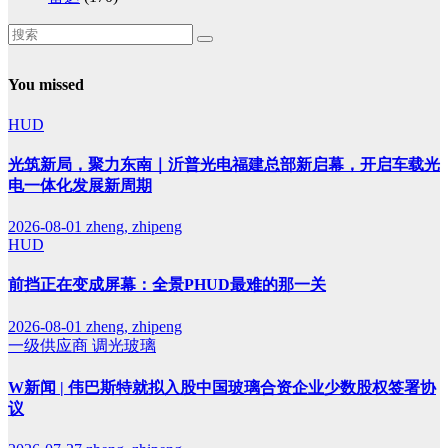
You missed
HUD
光筑新局，聚力东南｜沂普光电福建总部新启幕，开启车载光
电一体化发展新周期
2026-08-01
zheng, zhipeng
HUD
前挡正在变成屏幕：全景PHUD最难的那一关
2026-08-01
zheng, zhipeng
一级供应商
调光玻璃
W新闻 | 伟巴斯特就拟入股中国玻璃合资企业少数股权签署协
议