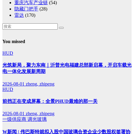
重庆汽车产业链
(54)
隐藏门把手
(28)
雷达
(170)
You missed
HUD
光筑新局，聚力东南｜沂普光电福建总部新启幕，开启车载光
电一体化发展新周期
2026-08-01
zheng, zhipeng
HUD
前挡正在变成屏幕：全景PHUD最难的那一关
2026-08-01
zheng, zhipeng
一级供应商
调光玻璃
W新闻 | 伟巴斯特就拟入股中国玻璃合资企业少数股权签署协