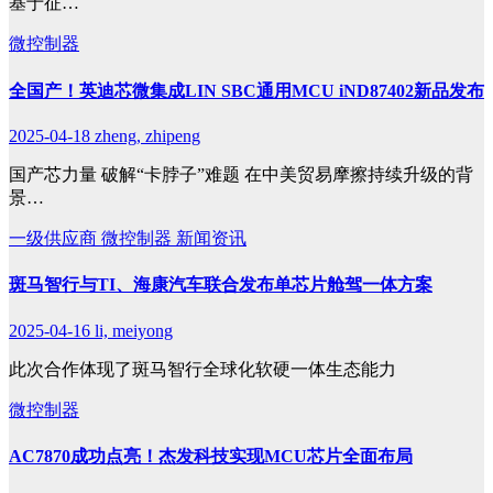
基于征…
微控制器
全国产！英迪芯微集成LIN SBC通用MCU iND87402新品发布
2025-04-18
zheng, zhipeng
国产芯力量 破解“卡脖子”难题 在中美贸易摩擦持续升级的背
景…
一级供应商
微控制器
新闻资讯
斑马智行与TI、海康汽车联合发布单芯片舱驾一体方案
2025-04-16
li, meiyong
此次合作体现了斑马智行全球化软硬一体生态能力
微控制器
AC7870成功点亮！杰发科技实现MCU芯片全面布局