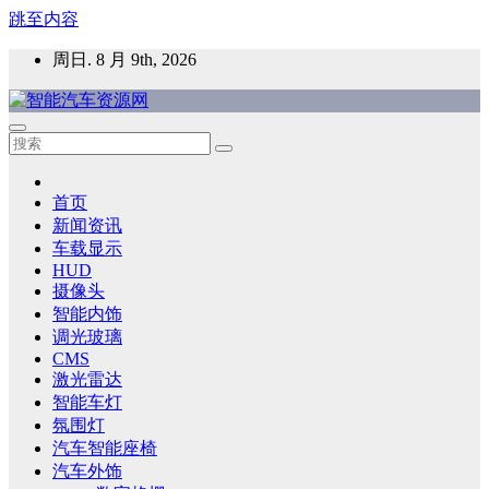
跳至内容
周日. 8 月 9th, 2026
智能汽车资源网
智能表面，智能内饰，新能源汽车，HMI，人车交互，智能车
灯，车用材料
首页
新闻资讯
车载显示
HUD
摄像头
智能内饰
调光玻璃
CMS
激光雷达
智能车灯
氛围灯
汽车智能座椅
汽车外饰