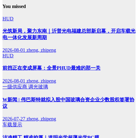
You missed
HUD
光筑新局，聚力东南｜沂普光电福建总部新启幕，开启车载光
电一体化发展新周期
2026-08-01
zheng, zhipeng
HUD
前挡正在变成屏幕：全景PHUD最难的那一关
2026-08-01
zheng, zhipeng
一级供应商
调光玻璃
W新闻 | 伟巴斯特就拟入股中国玻璃合资企业少数股权签署协
议
2026-07-27
zheng, zhipeng
车载显示
洁净精工 精准控厚｜道明光学超薄光学PC膜