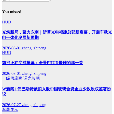
You missed
HUD
光筑新局，聚力东南｜沂普光电福建总部新启幕，开启车载光
电一体化发展新周期
2026-08-01
zheng, zhipeng
HUD
前挡正在变成屏幕：全景PHUD最难的那一关
2026-08-01
zheng, zhipeng
一级供应商
调光玻璃
W新闻 | 伟巴斯特就拟入股中国玻璃合资企业少数股权签署协
议
2026-07-27
zheng, zhipeng
车载显示