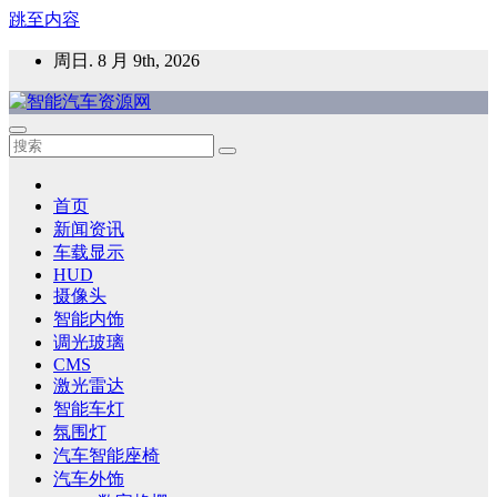
跳至内容
周日. 8 月 9th, 2026
智能汽车资源网
智能表面，智能内饰，新能源汽车，HMI，人车交互，智能车
灯，车用材料
首页
新闻资讯
车载显示
HUD
摄像头
智能内饰
调光玻璃
CMS
激光雷达
智能车灯
氛围灯
汽车智能座椅
汽车外饰