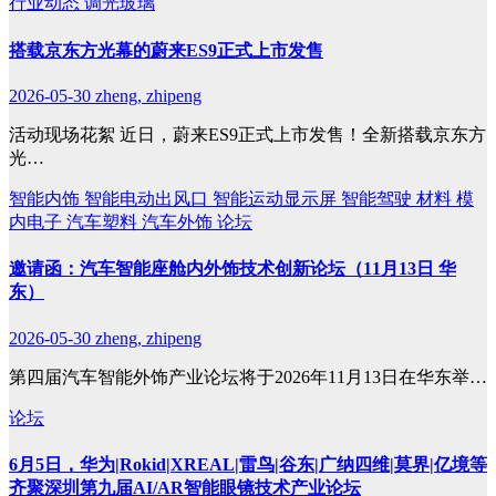
行业动态
调光玻璃
搭载京东方光幕的蔚来ES9正式上市发售
2026-05-30
zheng, zhipeng
活动现场花絮 近日，蔚来ES9正式上市发售！全新搭载京东方
光…
智能内饰
智能电动出风口
智能运动显示屏
智能驾驶
材料
模
内电子
汽车塑料
汽车外饰
论坛
邀请函：汽车智能座舱内外饰技术创新论坛（11月13日 华
东）
2026-05-30
zheng, zhipeng
第四届汽车智能外饰产业论坛将于2026年11月13日在华东举…
论坛
6月5日，华为|Rokid|XREAL|雷鸟|谷东|广纳四维|莫界|亿境等
齐聚深圳第九届AI/AR智能眼镜技术产业论坛