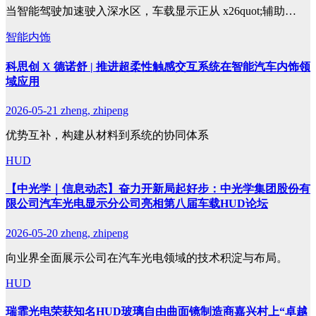
当智能驾驶加速驶入深水区，车载显示正从 x26quot;辅助…
智能内饰
科思创 X 德诺舒 | 推进超柔性触感交互系统在智能汽车内饰领
域应用
2026-05-21
zheng, zhipeng
优势互补，构建从材料到系统的协同体系
HUD
【中光学｜信息动态】奋力开新局起好步：中光学集团股份有
限公司汽车光电显示分公司亮相第八届车载HUD论坛
2026-05-20
zheng, zhipeng
向业界全面展示公司在汽车光电领域的技术积淀与布局。
HUD
瑞霏光电荣获知名HUD玻璃自由曲面镜制造商嘉兴村上“卓越