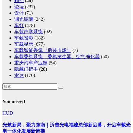
触控
(44)
论坛
(237)
设计
(71)
调光玻璃
(242)
车灯
(478)
车载声学系统
(92)
车载投影
(182)
车载显示
(677)
车载智能香氛（后装市场）
(7)
车载香氛系统、香氛发生器、空气净化器
(50)
重庆汽车产业链
(54)
隐藏门把手
(28)
雷达
(170)
You missed
HUD
光筑新局，聚力东南｜沂普光电福建总部新启幕，开启车载光
电一体化发展新周期