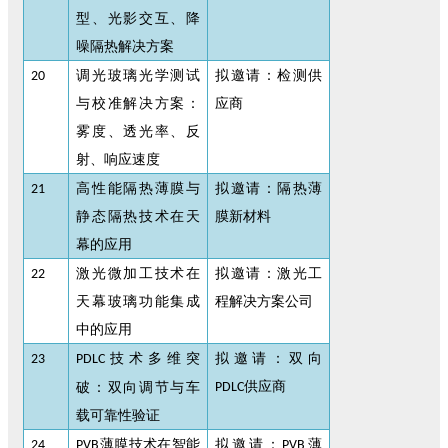
型、光影交互、降
噪隔热解决方案
调光玻璃光学测试
拟邀请：检测供
20
与校准解决方案：
应商
雾度、透光率、反
射、响应速度
高性能隔热薄膜与
拟邀请：隔热薄
21
静态隔热技术在天
膜新材料
幕的应用
激光微加工技术在
拟邀请：激光工
22
天幕玻璃功能集成
程解决方案公司
中的应用
技术多维突
拟邀请：双向
23
PDLC
供应商
破：双向调节与车
PDLC
载可靠性验证
薄膜技术在智能
拟邀请：
薄
24
PVB
PVB