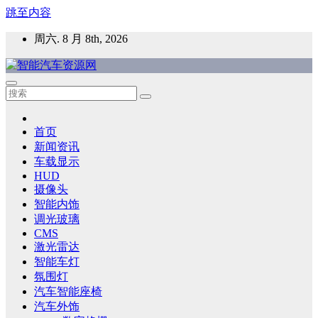
跳至内容
周六. 8 月 8th, 2026
智能汽车资源网
智能表面，智能内饰，新能源汽车，HMI，人车交互，智能车
灯，车用材料
首页
新闻资讯
车载显示
HUD
摄像头
智能内饰
调光玻璃
CMS
激光雷达
智能车灯
氛围灯
汽车智能座椅
汽车外饰