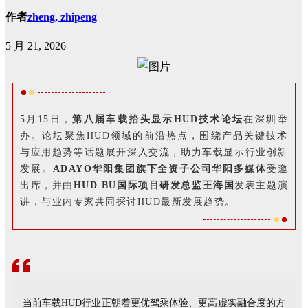
作者
zheng, zhipeng
5 月 21, 2026
5月15日，
第八届车载抬头显示HUD技术论坛
在深圳举
办。论坛聚焦HUD领域的前沿热点，围绕产品关键技术
与应用趋势等话题展开深入交流，助力车载显示行业创新
发展。
ADAYO华阳集团旗下全资子公司华阳多媒体
受邀
出席，并由
HUD BU国际项目研发总监王海国
发表主题演
讲，与业内专家共同探讨HUD最新发展趋势。
当前车载HUD行业正朝着更优驾乘体验、更高虚实融合度的方