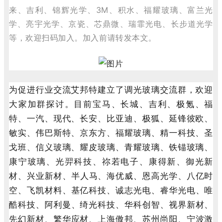
来、吉利、锦辉光学、3M、积水、福耀玻璃、富兰光
学、亮宇光学、京瓷、芯鼎微、瑞霏光电、长步道光学
等，欢迎扫码加入。加入前请转发本文。
为促进行业交流艾邦特建立了调光玻璃交流群，欢迎
大家加群探讨。目前宝马、长城、吉利、极氪、福
特、一汽、现代、长安、比亚迪、极狐、延锋彼欧、
敏实、伟巴斯特、京东方、福耀玻璃、精一科技、圣
戈班、信义玻璃、耀皮玻璃、青耀玻璃、铁锚玻璃、
康宁玻璃、光羿科技、祢若电子、康得新、御光新
材、兴业新材、半人马、
海优威、恩高光学、八亿时
空、飞凯材料、基亿科技、诚志光电、睿华光电、唯
酷科技、阿利曼、绮光科技、华科创智、视界新材、
先幻新材、繁华应材、上海傲邦、苏州尚阳、宁波激