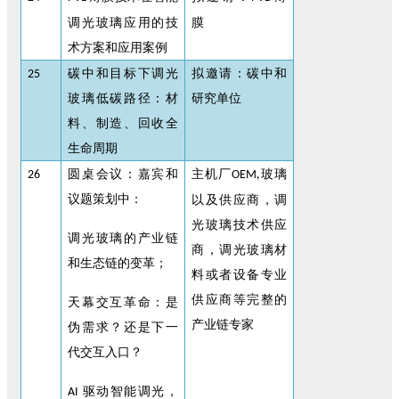
调光玻璃应用的技
膜
术方案和应用案例
碳中和目标下调光
拟邀请：碳中和
25
玻璃低碳路径：材
研究单位
料、制造、回收全
生命周期
圆桌会议：嘉宾和
主机厂
玻璃
26
OEM,
议题策划中：
以及供应商，调
光玻璃技术供应
调光玻璃的产业链
商，调光玻璃材
和生态链的变革；
料或者设备专业
供应商等完整的
天幕交互革命：是
产业链专家
伪需求？还是下一
代交互入口？
驱动智能调光，
AI