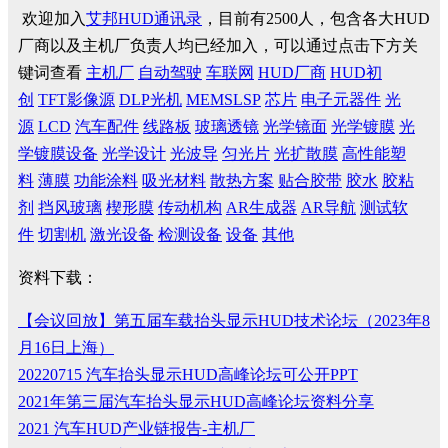
欢迎加入
艾邦HUD通讯录
，目前有2500人，包含各大HUD
厂商以及主机厂负责人均已经加入，可以通过点击下方关
键词查看
主机厂
自动驾驶
车联网
HUD厂商
HUD初
创
TFT影像源
DLP光机
MEMSLSP
芯片
电子元器件
光
源
LCD
汽车配件
线路板
玻璃透镜
光学镜面
光学镀膜
光
学镀膜设备
光学设计
光波导
匀光片
光扩散膜
高性能塑
料
薄膜
功能涂料
吸光材料
散热方案
贴合胶带
胶水
胶粘
剂
挡风玻璃
楔形膜
传动机构
AR生成器
AR导航
测试软
件
切割机
激光设备
检测设备
设备
其他
资料下载：
【会议回放】第五届车载抬头显示HUD技术论坛（2023年8
月16日上海）
20220715 汽车抬头显示HUD高峰论坛可公开PPT
2021年第三届汽车抬头显示HUD高峰论坛资料分享
2021 汽车HUD产业链报告-主机厂