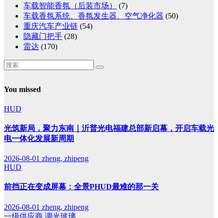
车载智能香氛（后装市场）
(7)
车载香氛系统、香氛发生器、空气净化器
(50)
重庆汽车产业链
(54)
隐藏门把手
(28)
雷达
(170)
You missed
HUD
光筑新局，聚力东南｜沂普光电福建总部新启幕，开启车载光
电一体化发展新周期
2026-08-01
zheng, zhipeng
HUD
前挡正在变成屏幕：全景PHUD最难的那一关
2026-08-01
zheng, zhipeng
一级供应商
调光玻璃