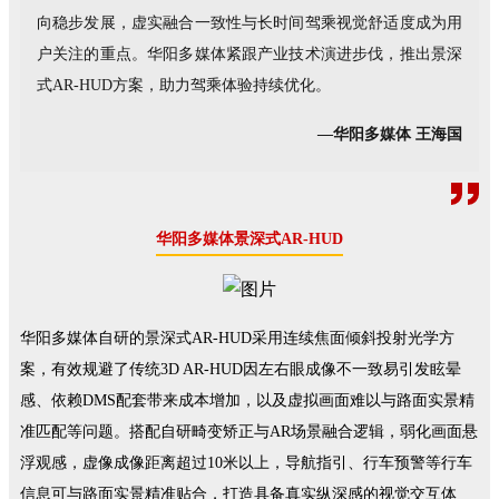
向稳步发展，虚实融合一致性与长时间驾乘视觉舒适度成为用
户关注的重点。华阳多媒体紧跟产业技术演进步伐，推出景深
式AR-HUD方案，助力驾乘体验持续优化。
—华阳多媒体 王海国
华阳多媒体景深式AR-HUD
华阳多媒体自研的景深式AR-HUD采用连续焦面倾斜投射光学方
案，有效规避了传统3D AR-HUD因左右眼成像不一致易引发眩晕
感、依赖DMS配套带来成本增加，以及虚拟画面难以与路面实景精
准匹配等问题。搭配自研畸变矫正与AR场景融合逻辑，弱化画面悬
浮观感，虚像成像距离超过10米以上，导航指引、行车预警等行车
信息可与路面实景精准贴合，打造具备真实纵深感的视觉交互体