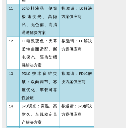
用
染料液晶：侧窗
拟邀请：
解决
11
LC
LC
极速变光、高隐
方案供应商
私、无色偏、高清
通透解决方案
电致变色：天幕
拟邀请：
解决
12
EC
EC
柔性曲面适配、断
方案供应商
电保态、隔热防晒
强解决方案
技术多维突
拟邀请：
解
13
PDLC
PDLC
破：双向调节、雾
决方案供应商
度优化、车载可靠
性验证
调光：宽温、高
拟邀请：
解决
14
SPD
SPD
耐久、车规稳定量
方案供应商
产解决方案