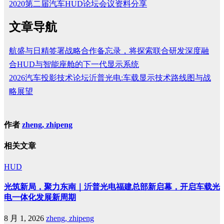
2020第二届汽车HUD论坛会议资料分享
文章导航
航盛与日精签署战略合作备忘录，将探索联合研发深度融
合HUD与智能座舱的下一代显示系统
2026汽车投影技术论坛沂普光电:车载显示技术路线图与战
略展望
作者
zheng, zhipeng
相关文章
HUD
光筑新局，聚力东南｜沂普光电福建总部新启幕，开启车载光
电一体化发展新周期
8 月 1, 2026
zheng, zhipeng