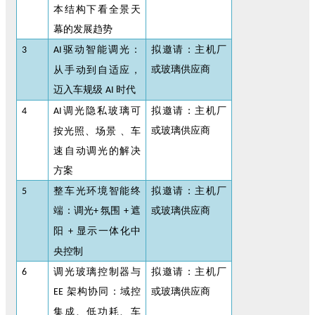
本结构下看全景天
幕的发展趋势
驱动智能调光：
拟邀请：主机厂
3
AI
或玻璃供应商
从手动到自适应，
迈入车规级
时代
AI
调光隐私玻璃可
拟邀请：主机厂
4
AI
或玻璃供应商
按光照、场景 、车
速自动调光的解决
方案
整车光环境智能终
拟邀请：主机厂
5
端：调光
氛围
遮
或玻璃供应商
+
+
阳
显示一体化中
+
央控制
调光玻璃控制器与
拟邀请：主机厂
6
架构协同：域控
或玻璃供应商
EE
集成、低功耗、车