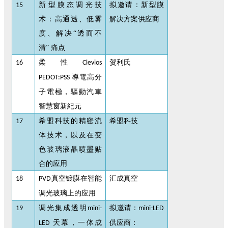
新型膜态调光技
拟邀请：新型膜
15
术：高通透、低雾
解决方案供应商
度、解决
“透而不
清” 痛点
柔性
贺利氏
16
Clevios
導電高分
PEDOT:PSS
子電極，驅動汽車
智慧窗新紀元
希盟科技的精密流
希盟科技
17
体技术，以及在变
色玻璃液晶喷墨贴
合的应用
真空镀膜在智能
汇成真空
18
PVD
调光玻璃上的应用
调光集成透明
拟邀请：
19
mini-
mini-LED
天幕，一体成
供应商：
LED