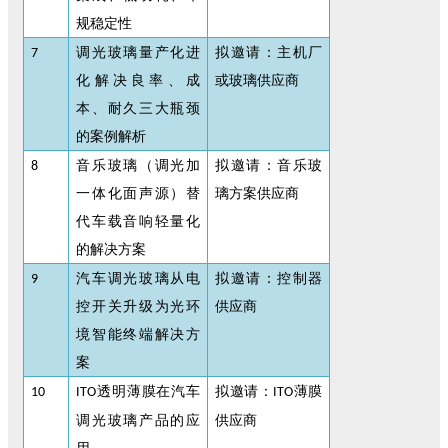
规稳定性
调光玻璃量产化进
拟邀请：主机厂
7
化解决良率、成
或玻璃供应商
本、耐久三大瓶颈
的案例解析
音乐玻璃（调光加
拟邀请：音乐玻
8
一体化面声源）替
璃方案供应商
代车载音响轻量化
的解决方案
汽车调光玻璃从电
拟邀请：控制器
9
控开关升级为光环
供应商
境智能终端解决方
案
透明薄膜在汽车
拟邀请：
薄膜
10
ITO
ITO
调光玻璃产品的应
供应商