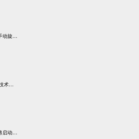
手动旋…
技术…
将启动…