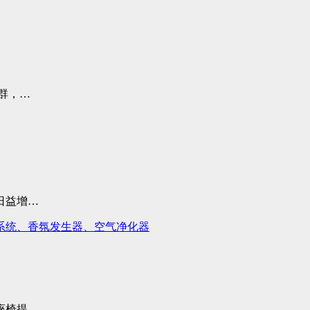
群，…
日益增…
系统、香氛发生器、空气净化器
座椅提…