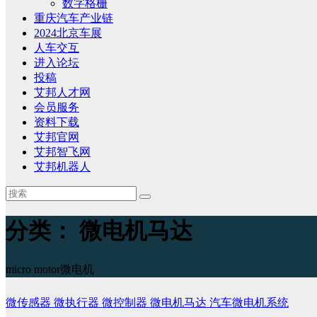
数字格栅
重庆汽车产业链
2024北京车展
人车交互
进入论坛
投稿
艾邦人才网
会员服务
资料下载
艾邦官网
艾邦智飞网
艾邦机器人
分类：
微电机马达
micro motor微电机
微传感器
微执行器
微控制器
微电机马达
汽车微电机系统