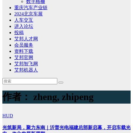
数字格栅
重庆汽车产业链
2024北京车展
人车交互
进入论坛
投稿
艾邦人才网
会员服务
资料下载
艾邦官网
艾邦智飞网
艾邦机器人
作者：
zheng, zhipeng
HUD
光筑新局，聚力东南｜沂普光电福建总部新启幕，开启车载光