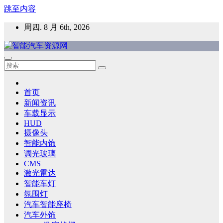
跳至内容
周四. 8 月 6th, 2026
智能汽车资源网
智能表面，智能内饰，新能源汽车，HMI，人车交互，智能车
灯，车用材料
首页
新闻资讯
车载显示
HUD
摄像头
智能内饰
调光玻璃
CMS
激光雷达
智能车灯
氛围灯
汽车智能座椅
汽车外饰