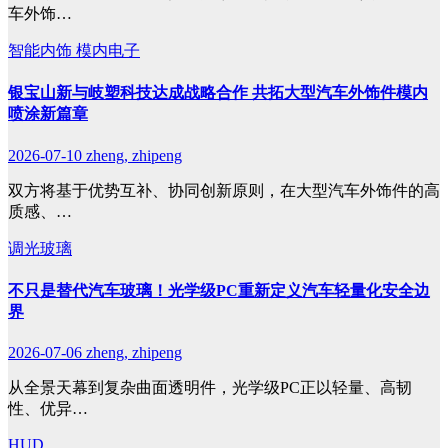
车外饰…
智能内饰
模内电子
银宝山新与岐塑科技达成战略合作 共拓大型汽车外饰件模内
喷涂新篇章
2026-07-10
zheng, zhipeng
双方将基于优势互补、协同创新原则，在大型汽车外饰件的高
质感、…
调光玻璃
不只是替代汽车玻璃！光学级PC重新定义汽车轻量化安全边
界
2026-07-06
zheng, zhipeng
从全景天幕到复杂曲面透明件，光学级PC正以轻量、高韧
性、优异…
HUD