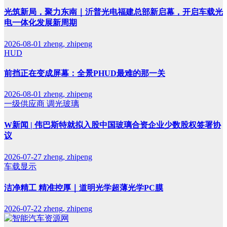
光筑新局，聚力东南｜沂普光电福建总部新启幕，开启车载光
电一体化发展新周期
2026-08-01
zheng, zhipeng
HUD
前挡正在变成屏幕：全景PHUD最难的那一关
2026-08-01
zheng, zhipeng
一级供应商
调光玻璃
W新闻 | 伟巴斯特就拟入股中国玻璃合资企业少数股权签署协
议
2026-07-27
zheng, zhipeng
车载显示
洁净精工 精准控厚｜道明光学超薄光学PC膜
2026-07-22
zheng, zhipeng