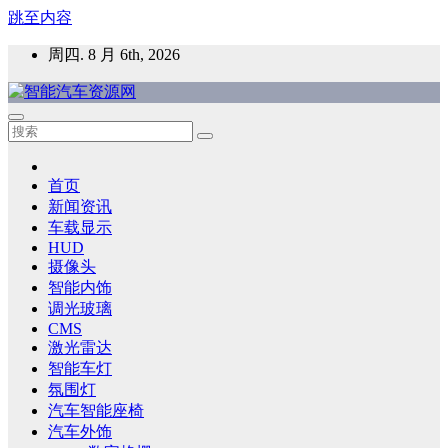
跳至内容
周四. 8 月 6th, 2026
智能汽车资源网
智能表面，智能内饰，新能源汽车，HMI，人车交互，智能车
灯，车用材料
首页
新闻资讯
车载显示
HUD
摄像头
智能内饰
调光玻璃
CMS
激光雷达
智能车灯
氛围灯
汽车智能座椅
汽车外饰