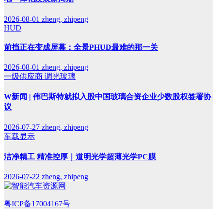
2026-08-01
zheng, zhipeng
HUD
前挡正在变成屏幕：全景PHUD最难的那一关
2026-08-01
zheng, zhipeng
一级供应商
调光玻璃
W新闻 | 伟巴斯特就拟入股中国玻璃合资企业少数股权签署协
议
2026-07-27
zheng, zhipeng
车载显示
洁净精工 精准控厚｜道明光学超薄光学PC膜
2026-07-22
zheng, zhipeng
粤ICP备17004167号