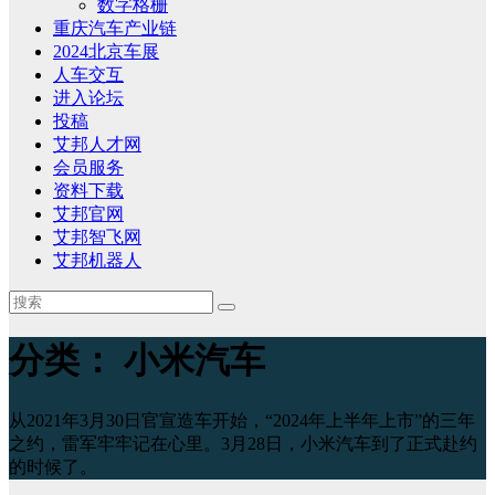
数字格栅
重庆汽车产业链
2024北京车展
人车交互
进入论坛
投稿
艾邦人才网
会员服务
资料下载
艾邦官网
艾邦智飞网
艾邦机器人
分类：
小米汽车
从2021年3月30日官宣造车开始，“2024年上半年上市”的三年
之约，雷军牢牢记在心里。3月28日，小米汽车到了正式赴约
的时候了。