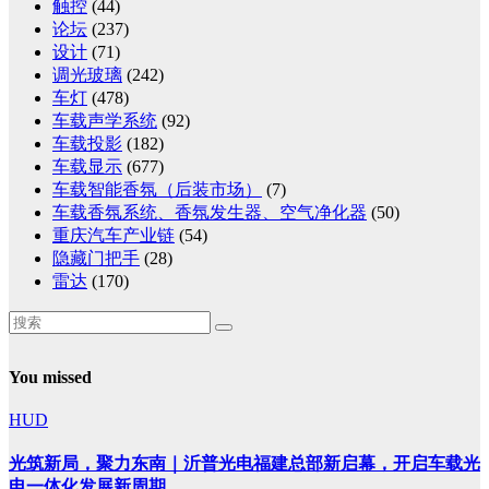
触控
(44)
论坛
(237)
设计
(71)
调光玻璃
(242)
车灯
(478)
车载声学系统
(92)
车载投影
(182)
车载显示
(677)
车载智能香氛（后装市场）
(7)
车载香氛系统、香氛发生器、空气净化器
(50)
重庆汽车产业链
(54)
隐藏门把手
(28)
雷达
(170)
You missed
HUD
光筑新局，聚力东南｜沂普光电福建总部新启幕，开启车载光
电一体化发展新周期