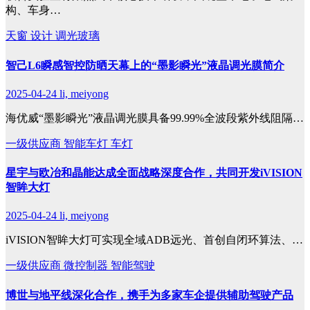
构、车身…
天窗
设计
调光玻璃
智己L6瞬感智控防晒天幕上的“墨影瞬光”液晶调光膜简介
2025-04-24
li, meiyong
海优威“墨影瞬光”液晶调光膜具备99.99%全波段紫外线阻隔…
一级供应商
智能车灯
车灯
星宇与欧冶和晶能达成全面战略深度合作，共同开发iVISION
智眸大灯
2025-04-24
li, meiyong
iVISION智眸大灯可实现全域ADB远光、首创自闭环算法、…
一级供应商
微控制器
智能驾驶
博世与地平线深化合作，携手为多家车企提供辅助驾驶产品