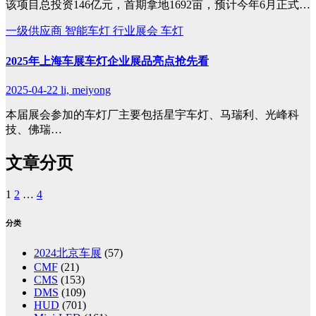
该项目总投资146亿元，首期拿地1692亩，预计今年6月正式…
一级供应商
智能车灯
行业展会
车灯
2025年上海车展车灯企业展品亮点抢先看
2025-04-22
li, meiyong
本届展会参加的车灯厂主要包括星宇车灯、马瑞利、光峰科
技、佛瑞…
文章分页
1
2
…
4
分类
2024北京车展
(57)
CMF
(21)
CMS
(153)
DMS
(109)
HUD
(701)