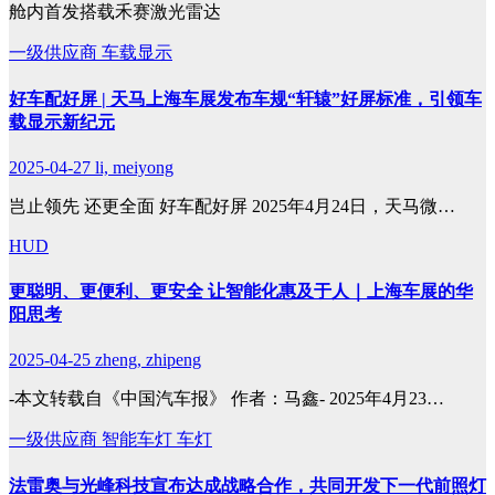
舱内首发搭载禾赛激光雷达
一级供应商
车载显示
好车配好屏 | 天马上海车展发布车规“轩辕”好屏标准，引领车
载显示新纪元
2025-04-27
li, meiyong
岂止领先 还更全面 好车配好屏 2025年4月24日，天马微…
HUD
更聪明、更便利、更安全 让智能化惠及于人｜上海车展的华
阳思考
2025-04-25
zheng, zhipeng
-本文转载自《中国汽车报》 作者：马鑫- 2025年4月23…
一级供应商
智能车灯
车灯
法雷奥与光峰科技宣布达成战略合作，共同开发下一代前照灯