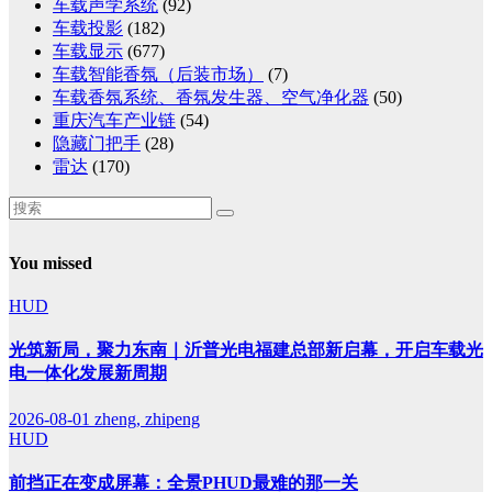
车载声学系统
(92)
车载投影
(182)
车载显示
(677)
车载智能香氛（后装市场）
(7)
车载香氛系统、香氛发生器、空气净化器
(50)
重庆汽车产业链
(54)
隐藏门把手
(28)
雷达
(170)
You missed
HUD
光筑新局，聚力东南｜沂普光电福建总部新启幕，开启车载光
电一体化发展新周期
2026-08-01
zheng, zhipeng
HUD
前挡正在变成屏幕：全景PHUD最难的那一关