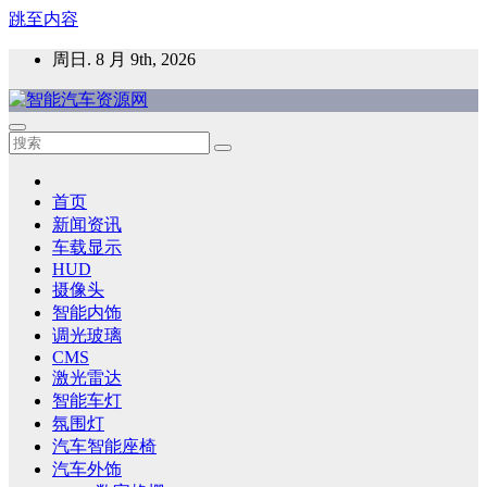
跳至内容
周日. 8 月 9th, 2026
智能汽车资源网
智能表面，智能内饰，新能源汽车，HMI，人车交互，智能车
灯，车用材料
首页
新闻资讯
车载显示
HUD
摄像头
智能内饰
调光玻璃
CMS
激光雷达
智能车灯
氛围灯
汽车智能座椅
汽车外饰