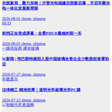
光筑新局，聚力东南｜沂普光电福建总部新启幕，开启车载光
电一体化发展新周期
2026-08-01
zheng, zhipeng
HUD
前挡正在变成屏幕：全景PHUD最难的那一关
2026-08-01
zheng, zhipeng
一级供应商
调光玻璃
W新闻 | 伟巴斯特就拟入股中国玻璃合资企业少数股权签署协
议
2026-07-27
zheng, zhipeng
车载显示
洁净精工 精准控厚｜道明光学超薄光学PC膜
2026-07-22
zheng, zhipeng