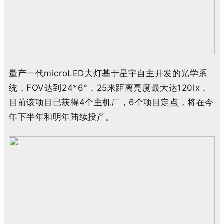
量产
一代
micro
L
E
D
大灯
基于
星宇
自主
开发
的
光学
系
统
，
F
O
V
达到
2
4
*
6
°
，
2
5
米
距离亮度最大达
1
2
0
lx
，
目前
该项目
已获得
4
个
主机厂
，
6
个
项目
定点
，
将在今
年
下半年
和
明年
陆续
投产
。