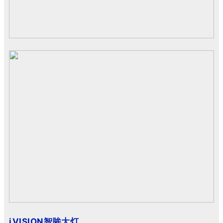
iVISION智眸大灯