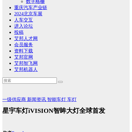
数字格栅
重庆汽车产业链
2024北京车展
人车交互
进入论坛
投稿
艾邦人才网
会员服务
资料下载
艾邦官网
艾邦智飞网
艾邦机器人
一级供应商
新闻资讯
智能车灯
车灯
星宇车灯iVISION智眸大灯全球首发