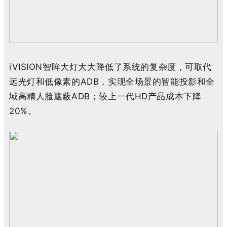
iVISION智眸大灯
大大
降低
了
系统
的
复杂度
，
可
取代
远光灯
和
低像素
的
A
D
B
，
实现
全场景
的
智能投影
和
全
域
高精
人脸遮蔽
ADB；
较上一代
H
D
产品
成本
下降
2
0
%
。