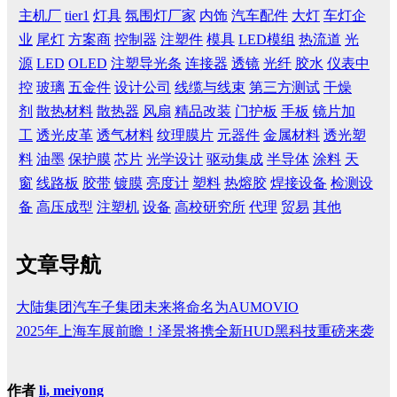
主机厂
tier1
灯具
氛围灯厂家
内饰
汽车配件
大灯
车灯企
业
尾灯
方案商
控制器
注塑件
模具
LED模组
热流道
光
源
LED
OLED
注塑导光条
连接器
透镜
光纤
胶水
仪表中
控
玻璃
五金件
设计公司
线缆与线束
第三方测试
干燥
剂
散热材料
散热器
风扇
精品改装
门护板
手板
镜片加
工
透光皮革
透气材料
纹理膜片
元器件
金属材料
透光塑
料
油墨
保护膜
芯片
光学设计
驱动集成
半导体
涂料
天
窗
线路板
胶带
镀膜
亮度计
塑料
热熔胶
焊接设备
检测设
备
高压成型
注塑机
设备
高校研究所
代理
贸易
其他
文章导航
大陆集团汽车子集团未来将命名为AUMOVIO
2025年上海车展前瞻！泽景将携全新HUD黑科技重磅来袭
作者
li, meiyong