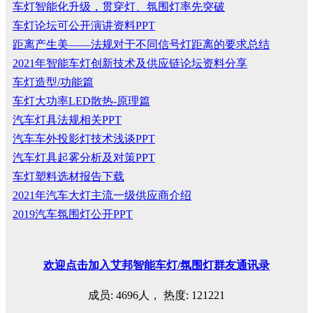
车灯智能化升级，贯穿灯、氛围灯率先突破
车灯论坛可公开演讲资料PPT
距离产生美——法规对于不同信号灯距离的要求总结
2021年智能车灯创新技术及供应链论坛资料分享
车灯造型/功能篇
车灯大功率LED散热-原理篇
汽车灯具法规相关PPT
汽车车外投影灯技术浅谈PPT
汽车灯具起雾分析及对策PPT
车灯塑料选材报告下载
2021年汽车大灯主流一级供应商介绍
2019汽车氛围灯公开PPT
欢迎
点击
加入艾邦智能车灯
/
氛围灯群友通讯录
成员: 4696人， 热度: 121221