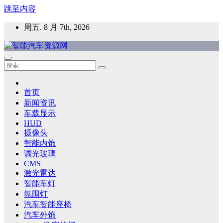
跳至内容
周五. 8 月 7th, 2026
智能汽车资源网
智能表面，智能内饰，新能源汽车，HMI，人车交互，智能车
灯，车用材料
首页
新闻资讯
车载显示
HUD
摄像头
智能内饰
调光玻璃
CMS
激光雷达
智能车灯
氛围灯
汽车智能座椅
汽车外饰