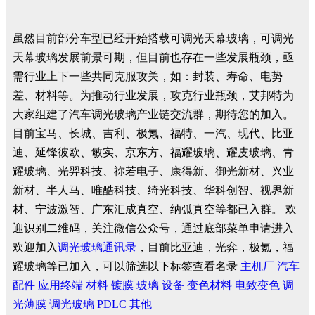
虽然目前部分车型已经开始搭载可调光天幕玻璃，可调光
天幕玻璃发展前景可期，但目前也存在一些发展瓶颈，亟
需行业上下一些共同克服攻关，如：封装、寿命、电势
差、材料等。为推动行业发展，攻克行业瓶颈，艾邦特为
大家组建了汽车调光玻璃产业链交流群，期待您的加入。
目前宝马、长城、吉利、极氪、福特、一汽、现代、比亚
迪、延锋彼欧、敏实、京东方、福耀玻璃、耀皮玻璃、青
耀玻璃、光羿科技、祢若电子、康得新、御光新材、兴业
新材、半人马、唯酷科技、绮光科技、华科创智、视界新
材、宁波激智、广东汇成真空、纳弧真空等都已入群。
欢
迎识别二维码，关注微信公众号，通过底部菜单申请进入
欢迎加入
调光玻璃通讯录
，目前比亚迪，光弈，极氪，福
耀玻璃等已加入，可以筛选以下标签查看名录
主机厂
汽车
配件
应用终端
材料
镀膜
玻璃
设备
变色材料
电致变色
调
光薄膜
调光玻璃
PDLC
其他