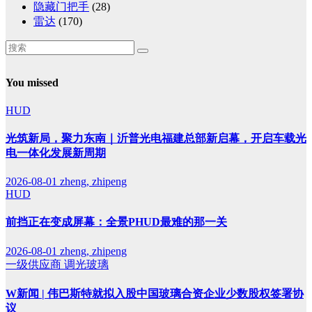
隐藏门把手
(28)
雷达
(170)
You missed
HUD
光筑新局，聚力东南｜沂普光电福建总部新启幕，开启车载光
电一体化发展新周期
2026-08-01
zheng, zhipeng
HUD
前挡正在变成屏幕：全景PHUD最难的那一关
2026-08-01
zheng, zhipeng
一级供应商
调光玻璃
W新闻 | 伟巴斯特就拟入股中国玻璃合资企业少数股权签署协
议