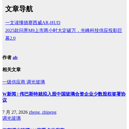
文章导航
一文读懂德赛西威AR-HUD
2025款问界M9上市两小时大定破万，光峰科技供应投影巨
幕2.0
作者
ab
相关文章
一级供应商
调光玻璃
W新闻 | 伟巴斯特就拟入股中国玻璃合资企业少数股权签署协
议
7 月 27, 2026
zheng, zhipeng
调光玻璃