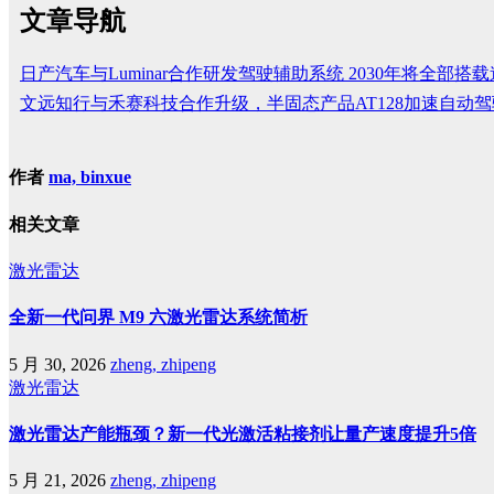
文章导航
日产汽车与Luminar合作研发驾驶辅助系统 2030年将全部
文远知行与禾赛科技合作升级，半固态产品AT128加速自动
作者
ma, binxue
相关文章
激光雷达
全新一代问界 M9 六激光雷达系统简析
5 月 30, 2026
zheng, zhipeng
激光雷达
激光雷达产能瓶颈？新一代光激活粘接剂让量产速度提升5倍
5 月 21, 2026
zheng, zhipeng