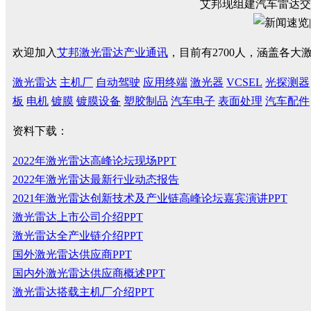
艾邦现组建汽车雷达交
欢迎加入
艾邦激光雷达产业通讯
，目前有2700人，涵盖各
激光雷达
主机厂
自动驾驶
应用终端
激光器
VCSEL
光探测器
板
电机
镀膜
镀膜设备
塑胶制品
汽车电子
表面处理
汽车配件
资料下载：
2022年激光雷达高峰论坛现场PPT
2022年激光雷达最新行业动态报告
2021年激光雷达创新技术及产业链高峰论坛嘉宾演讲PPT
激光雷达上市公司介绍PPT
激光雷达全产业链介绍PPT
国外激光雷达供应商PPT
国内外激光雷达供应商概述PPT
激光雷达搭载主机厂介绍PPT