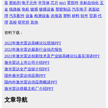
盖
胶粘剂
电子元件
半导体
芯片
tier1
零部件
非标自动化
五
金
线路板
电机
镀膜
镀膜设备
塑胶制品
汽车电子
表面处
理
汽车配件
设备
检测设备
连接器
塑料
材料
软件
贸易
代
理
高校
研究所
其他
资料下载：
2022年激光雷达高峰论坛现场PPT
2022年激光雷达最新行业动态报告
2021年激光雷达创新技术及产业链高峰论坛嘉宾演讲PPT
激光雷达上市公司介绍PPT
激光雷达全产业链介绍PPT
国外激光雷达供应商PPT
国内外激光雷达供应商概述PPT
激光雷达搭载主机厂介绍PPT
文章导航