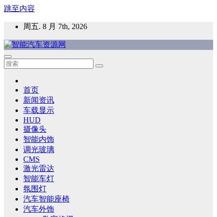
跳至内容
周五. 8 月 7th, 2026
智能汽车资源网
智能表面，智能内饰，新能源汽车，HMI，人车交互，智能车
灯，车用材料
首页
新闻资讯
车载显示
HUD
摄像头
智能内饰
调光玻璃
CMS
激光雷达
智能车灯
氛围灯
汽车智能座椅
汽车外饰