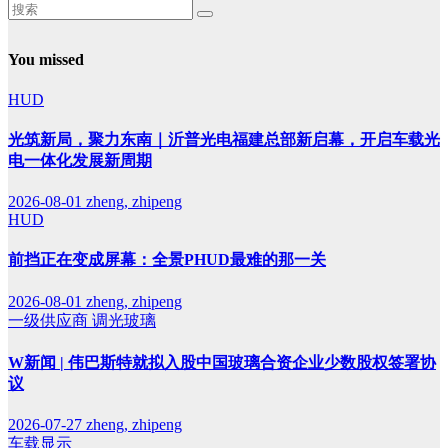
You missed
HUD
光筑新局，聚力东南｜沂普光电福建总部新启幕，开启车载光
电一体化发展新周期
2026-08-01
zheng, zhipeng
HUD
前挡正在变成屏幕：全景PHUD最难的那一关
2026-08-01
zheng, zhipeng
一级供应商
调光玻璃
W新闻 | 伟巴斯特就拟入股中国玻璃合资企业少数股权签署协
议
2026-07-27
zheng, zhipeng
车载显示