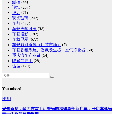
触控
(44)
论坛
(237)
设计
(71)
调光玻璃
(242)
车灯
(478)
车载声学系统
(92)
车载投影
(182)
车载显示
(677)
车载智能香氛（后装市场）
(7)
车载香氛系统、香氛发生器、空气净化器
(50)
重庆汽车产业链
(54)
隐藏门把手
(28)
雷达
(170)
You missed
HUD
光筑新局，聚力东南｜沂普光电福建总部新启幕，开启车载光