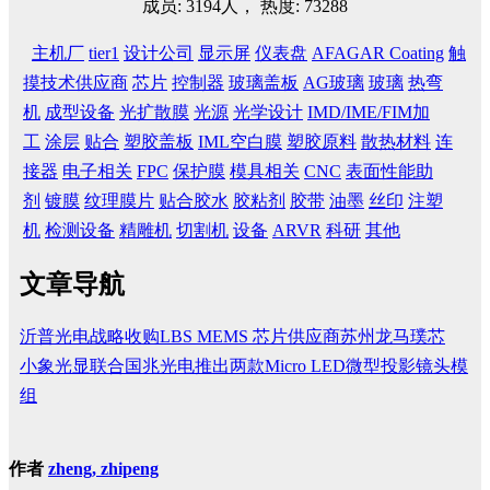
成员: 3194人， 热度: 73288
主机厂
tier1
设计公司
显示屏
仪表盘
AFAGAR Coating
触
摸技术供应商
芯片
控制器
玻璃盖板
AG玻璃
玻璃
热弯
机
成型设备
光扩散膜
光源
光学设计
IMD/IME/FIM加
工
涂层
贴合
塑胶盖板
IML空白膜
塑胶原料
散热材料
连
接器
电子相关
FPC
保护膜
模具相关
CNC
表面性能助
剂
镀膜
纹理膜片
贴合胶水
胶粘剂
胶带
油墨
丝印
注塑
机
检测设备
精雕机
切割机
设备
ARVR
科研
其他
文章导航
沂普光电战略收购LBS MEMS 芯片供应商苏州龙马璞芯
小象光显联合国兆光电推出两款Micro LED微型投影镜头模
组
作者
zheng, zhipeng