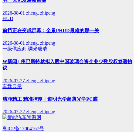
电一体化发展新周期
2026-08-01
zheng, zhipeng
HUD
前挡正在变成屏幕：全景PHUD最难的那一关
2026-08-01
zheng, zhipeng
一级供应商
调光玻璃
W新闻 | 伟巴斯特就拟入股中国玻璃合资企业少数股权签署协
议
2026-07-27
zheng, zhipeng
车载显示
洁净精工 精准控厚｜道明光学超薄光学PC膜
2026-07-22
zheng, zhipeng
粤ICP备17004167号