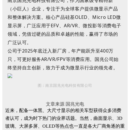
南京国兆光电科技有限公司，作为
国家级专精特新
（小巨人）
企业，专注于为全球客户提供
微显示
产品
和整体解决方案。核心产品硅基
OLED
、
Micro LED
微
显示屏，广泛应用于
EFV
、
AR/VR
、微投影
等
消费电子
领域，凭借过硬的品质和卓越的性能，赢得了市场的
广泛认可。
公司于
2025
年底迁入新厂房，年产能跃升至
400
万
只，可更好服务
AR/VR/FPV
等消费应用
。
国兆
公司
始
终坚持自主创新，致力于成为
微显示
行业的领先者。
图：
南京国兆光电科技有限公司
文章来源 国兆光电
近来，配备一体黑、大尺寸显示的相关车型获得众多消费
者认可，成为时下热门的业界话题。当然，曲面显示、3D
玻璃、大屏多屏、OLED等热点也一直是各大厂商角逐的重