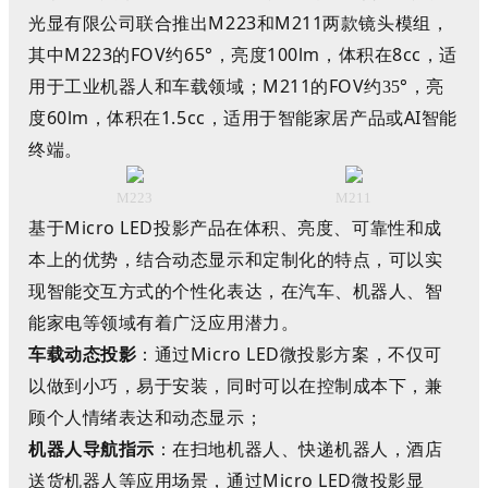
光显有限公司联合推出
M223
和
M211
两
款镜头模组，
其中
M223
的
FOV
约
65
°，亮度
100lm
，体积在
8cc
，适
用于工业机器人和车载领域；
M211
的
FOV
约
°，亮
35
度
60lm
，体积在
1.5cc
，适用于智能家居产品或
AI
智能
终端。
M223
M211
基于Micro LED
投影
产品在体积、亮度、可靠性和成
本上的优势，结合动态显示和定制化的特点，可以实
现智能交互方式的个性化表达，在汽车、机器人、智
能家电等
领域
有着广泛应用潜力。
车载动态投影
：
通过
Micro LED
微投影方案，不仅可
以做到小巧，易于安装，同时可以在控制成本下，兼
顾个人情绪表达和动态显示；
机器人导航指示
：
在扫地机器人、
快递机器人，酒店
送货机器人等应用场景，通过
Micro LED
微投影显