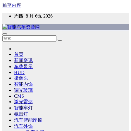
跳至内容
周四. 8 月 6th, 2026
智能汽车资源网
智能表面，智能内饰，新能源汽车，HMI，人车交互，智能车
灯，车用材料
首页
新闻资讯
车载显示
HUD
摄像头
智能内饰
调光玻璃
CMS
激光雷达
智能车灯
氛围灯
汽车智能座椅
汽车外饰