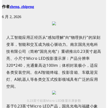
作者
zheng, zhipeng
6 月 2, 2026
人工智能应用正经历从“感知理解”向“物理执行”的深刻
变革，智能和交互成为核心驱动力
。南京国兆光电科
技有限公司
（简称“国兆光电”）重磅
推出
0.
2
3
英寸超高
亮
、小尺寸
Micro
LED
投影显示屏：产品分辨率
320*240
，光通量高达
100lm
；体积
封装极
小，适应
各类安装空间。在
AI
智能终端、投影音箱、车载迎宾
灯、
AI
机器人等各类交互式投影领域具有广泛的应用
空间。
0.23英
寸硅基
Micro LED
微显示屏参数
基于
0.23
英寸
Micro LED
产品，
国兆光电与
福建小象