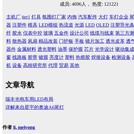
成员: 4696人， 热度: 121221
主机厂
tier1
灯具
氛围灯厂家
内饰
汽车配件
大灯
车灯企业
器
注塑件
模具
LED模组
热流道
光源
LED
OLED
注塑导光
纤
胶水
仪表中控
玻璃
五金件
设计公司
线缆与线束
第三方
料
散热器
风扇
精品改装
门护板
手板
镜片加工
透光皮革
透
器件
金属材料
透光塑料
油墨
保护膜
芯片
光学设计
驱动集
窗
线路板
胶带
镀膜
亮度计
塑料
热熔胶
焊接设备
检测设备
机
设备
高校研究所
代理
贸易
其他
文章导航
瑞丰光电车用LED布局
详解来自星宇的奥迪A6尾灯
作者
li, meiyong