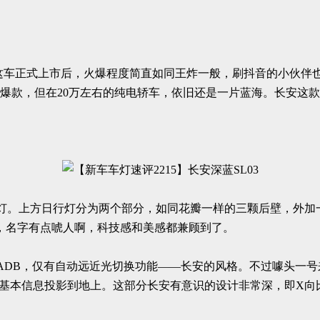
份这车正式上市后，火爆程度简直如同王炸一般，刷抖音的小伙伴
汉都是爆款，但在20万左右的纯电轿车，依旧还是一片蓝海。长安这
灯。上方日行灯分为两个部分，如同花瓣一样的三颗后壁，外加
，名字有点唬人啊，科技感和美感都兼顾到了。
ADB，仅有自动远近光切换功能——长安的风格。不过噱头一
些基本信息投影到地上。这部分长安有意识的设计非常深，即X