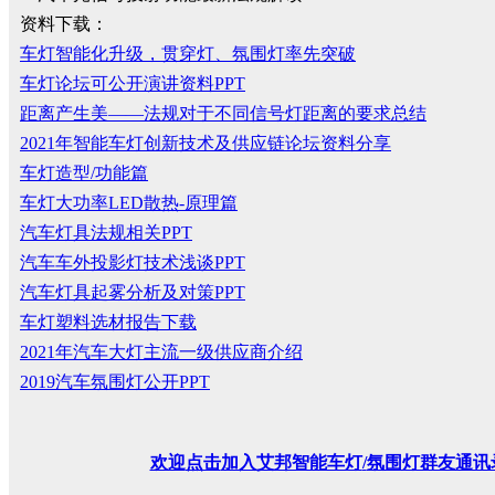
资料下载：
车灯智能化升级，贯穿灯、氛围灯率先突破
车灯论坛可公开演讲资料PPT
距离产生美——法规对于不同信号灯距离的要求总结
2021年智能车灯创新技术及供应链论坛资料分享
车灯造型/功能篇
车灯大功率LED散热-原理篇
汽车灯具法规相关PPT
汽车车外投影灯技术浅谈PPT
汽车灯具起雾分析及对策PPT
车灯塑料选材报告下载
2021年汽车大灯主流一级供应商介绍
2019汽车氛围灯公开PPT
欢迎
点击
加入艾邦智能车灯
/
氛围灯群友通讯