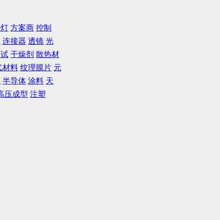
尾灯
方案商
控制
条
连接器
透镜
光
测试
干燥剂
散热材
气材料
纹理膜片
元
成
半导体
涂料
天
高压成型
注塑