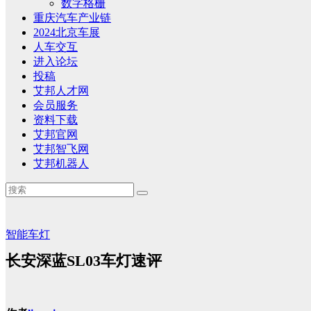
数字格栅
重庆汽车产业链
2024北京车展
人车交互
进入论坛
投稿
艾邦人才网
会员服务
资料下载
艾邦官网
艾邦智飞网
艾邦机器人
智能车灯
长安深蓝SL03车灯速评