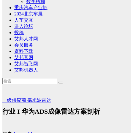
数字格栅
重庆汽车产业链
2024北京车展
人车交互
进入论坛
投稿
艾邦人才网
会员服务
资料下载
艾邦官网
艾邦智飞网
艾邦机器人
一级供应商
毫米波雷达
行业 I 华为ADS成像雷达方案剖析