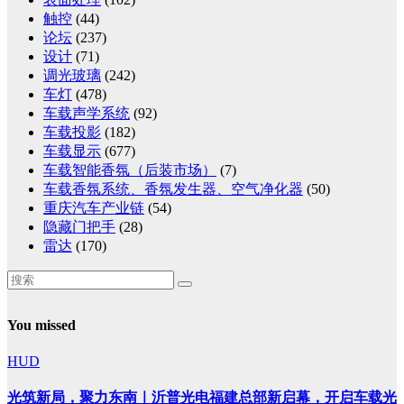
触控
(44)
论坛
(237)
设计
(71)
调光玻璃
(242)
车灯
(478)
车载声学系统
(92)
车载投影
(182)
车载显示
(677)
车载智能香氛（后装市场）
(7)
车载香氛系统、香氛发生器、空气净化器
(50)
重庆汽车产业链
(54)
隐藏门把手
(28)
雷达
(170)
You missed
HUD
光筑新局，聚力东南｜沂普光电福建总部新启幕，开启车载光