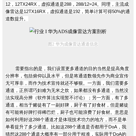
12，12TX24RX，虚拟通道是288，288/12=24。同理，主流成
像雷达是12TX16RX，虚拟通道是192，简单计算可得50%的通
道数提升。
图2
华
为成像雷达通道信息
需要指出
的
是，我们设置更多通道的目的当然是提高角度
分辨率，包括俯仰以及水平，但是将通道数领先作为商业宣传
无可厚非，而作为技术宣传就还不够狠。
一方面，我们需要多
通道，正所谓巧妇难为无米之炊，如果都没有多通道，当然没
法实现高分辨（软件算法实现暂不讨论）；
另一方面，有了多
通道，相当于赌徒有了一副好牌，厨子有了好食材，但是赌徒
有可能将好牌打得稀巴烂，厨子也可能浪费了好食材。
意思是
如何利用好这288个通道才是体现技术功力的地方，而不是单
单看提升了多少通道。
比如这288个通道是否都用于DoA，我
猜想这288个通道大概率有一部分用于校准，实际用于DoA的