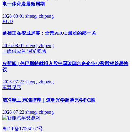
电一体化发展新周期
2026-08-01
zheng, zhipeng
HUD
前挡正在变成屏幕：全景PHUD最难的那一关
2026-08-01
zheng, zhipeng
一级供应商
调光玻璃
W新闻 | 伟巴斯特就拟入股中国玻璃合资企业少数股权签署协
议
2026-07-27
zheng, zhipeng
车载显示
洁净精工 精准控厚｜道明光学超薄光学PC膜
2026-07-22
zheng, zhipeng
粤ICP备17004167号