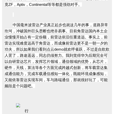
竟ZF，Aptiv，Continental等等都是强劲对手。
中国毫米波雷达产业真正起步也就这几年的事，道路异常
坎坷，冲破国外巨头垄断也绝非易事。目前角雷达国内本土企
业慢慢开始占有一定份额，前雷达依旧任重道远。事实上，前
雷达实现难度远高于角雷达，而成像前雷达更不是一朝一夕的
功夫，所以如果我们看到点云demo就欢呼雀跃，不过是自欺欺
人罢了，路途遥远，同志仍须努力。我到觉得华为后期完全可
以自研雷达芯片，发挥芯片领域，通信领域的优势，从芯片，
硬件，天线，算法等各个方面完成跨越式创新，将车载雷达集
成通信能力，完成车载通信感知一体化，既能环境成像感知，
又能依靠雷达实现车间，车与路端通信，那就很好玩了，可能
频段是个问题吧。