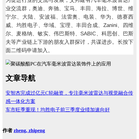
为促进行业的交流与发展，艾邦建有汽车毫米波雷达产
业交流群，奥迪、奔驰、宝马、丰田、海拉、博世、维
宁尔、大陆、安波福、法雷奥、电装、华为、德赛西
Zanini
威、均胜电子、华域、宝理、丰田合成、
、四维
SABIC
尔、麦格纳、敏实、伟巴斯特、
、科思创、巴斯
夫等产业链上下游的朋友入群探讨，共谋进步。长按下
面二维码申请加入。
文章导航
安智杰完成过亿元C轮融资，专注毫米波雷达与视觉融合传
感一体化方案
车市旺季重现！均胜电子前三季度业绩加速向好
作者
zheng, zhipeng