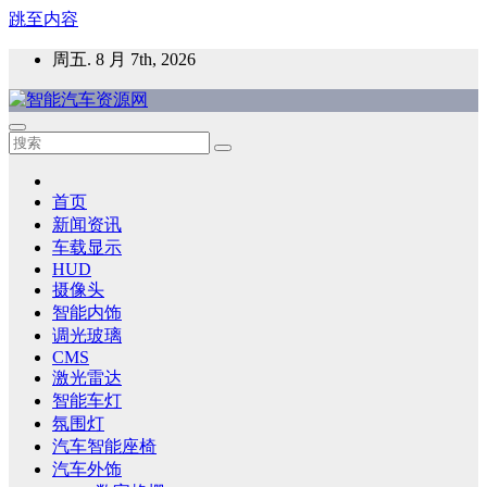
跳至内容
周五. 8 月 7th, 2026
智能汽车资源网
智能表面，智能内饰，新能源汽车，HMI，人车交互，智能车
灯，车用材料
首页
新闻资讯
车载显示
HUD
摄像头
智能内饰
调光玻璃
CMS
激光雷达
智能车灯
氛围灯
汽车智能座椅
汽车外饰