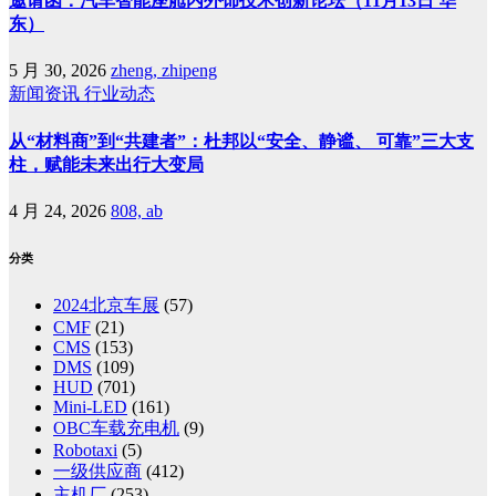
邀请函：汽车智能座舱内外饰技术创新论坛（11月13日 华
东）
5 月 30, 2026
zheng, zhipeng
新闻资讯
行业动态
从“材料商”到“共建者”：杜邦以“安全、静谧、 可靠”三大支
柱，赋能未来出行大变局
4 月 24, 2026
808, ab
分类
2024北京车展
(57)
CMF
(21)
CMS
(153)
DMS
(109)
HUD
(701)
Mini-LED
(161)
OBC车载充电机
(9)
Robotaxi
(5)
一级供应商
(412)
主机厂
(253)