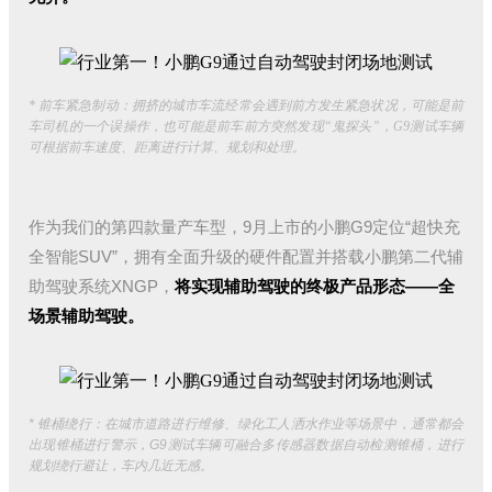
* 前车紧急制动：拥挤的城市车流经常会遇到前方发生紧急状况，可能是前
车司机的一个误操作，也可能是前车前方突然发现“鬼探头”，G9测试车辆
可根据前车速度、距离进行计算、规划和处理。
作为我们的第四款量产车型，9月上市的小鹏G9定位“超快充
全智能SUV”，拥有全面升级的硬件配置并搭载小鹏第二代辅
助驾驶系统XNGP，
将实现辅助驾驶的终极产品形态——全
场景辅助驾驶。
* 锥桶绕行：在城市道路进行维修、绿化工人洒水作业等场景中，通常都会
出现锥桶进行警示，G9测试车辆可融合多传感器数据自动检测锥桶，进行
规划绕行避让，车内几近无感。