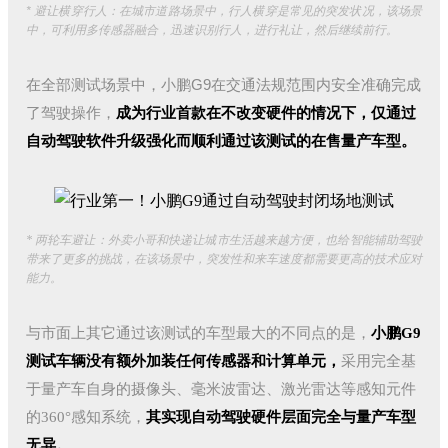
* 避让横穿行人：在城市道路场景中，行人横穿是常见的突发状况，该场景
中，可利用多传感器融合，迅速识别行人，进行礼让，然后继续前行。
在全部测试场景中，小鹏G9在交通法规范围内安全准确完成
了驾驶操作，
成为行业首款在不改变硬件的情况下，仅通过
自动驾驶软件升级强化而顺利通过该测试的在售量产车型。
* 两轮车避让：外卖小哥和快递让城市生活越来越方便，也给智能辅助驾驶
带来了更多的挑战，在该场景中，突发性和来车速度都需要更高的技术应对
能力。
与市面上其它通过该测试的车型最大的不同点的是，
小鹏G9
测试车辆没有额外加装任何传感器和计算单元
，
采用完全基
于量产车自身的摄像头、毫米波雷达、激光雷达等感知元件
的360°感知系统，
其实现自动驾驶硬件层面完全与量产车型
无异。