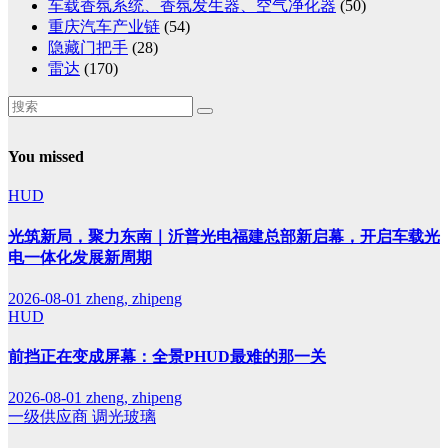
车载香氛系统、香氛发生器、空气净化器
(50)
重庆汽车产业链
(54)
隐藏门把手
(28)
雷达
(170)
You missed
HUD
光筑新局，聚力东南｜沂普光电福建总部新启幕，开启车载光
电一体化发展新周期
2026-08-01
zheng, zhipeng
HUD
前挡正在变成屏幕：全景PHUD最难的那一关
2026-08-01
zheng, zhipeng
一级供应商
调光玻璃