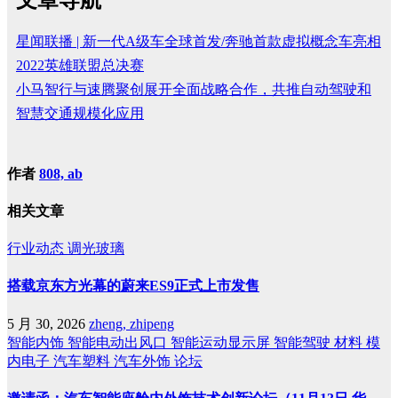
星闻联播 | 新一代A级车全球首发/奔驰首款虚拟概念车亮相
2022英雄联盟总决赛
小马智行与速腾聚创展开全面战略合作，共推自动驾驶和
智慧交通规模化应用
作者
808, ab
相关文章
行业动态
调光玻璃
搭载京东方光幕的蔚来ES9正式上市发售
5 月 30, 2026
zheng, zhipeng
智能内饰
智能电动出风口
智能运动显示屏
智能驾驶
材料
模
内电子
汽车塑料
汽车外饰
论坛