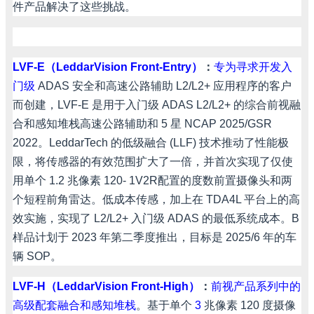
件产品解决了这些挑战。
LVF-E
（
LeddarVision Front-Entry
）
：
专为寻求开发入
门级
ADAS
安全和高速公路辅助
L2/L2+
应用程序的客户
而创建，
LVF-E
是用于入门级
ADAS L2/L2+
的综合前视融
合和感知堆栈高速公路辅助和
5
星
NCAP 2025/GSR
2022
。
LeddarTech
的低级融合
(LLF)
技术推动了性能极
限，将传感器的有效范围扩大了一倍，并首次实现了仅使
用单个
1.2
兆像素
120- 1V2R
配置的度数前置摄像头和两
个短程前角雷达。低成本传感，加上在
TDA4L
平台上的高
效实施，实现了
L2/L2+
入门级
ADAS
的最低系统成本。
B
样品计划于
2023
年第二季度推出，目标是
2025/6
年的车
辆
SOP
。
LVF-H
（
LeddarVision Front-High
）
：
前视产品系列中的
高级配套融合和感知堆栈
。基于单个
3
兆像素
120
度摄像