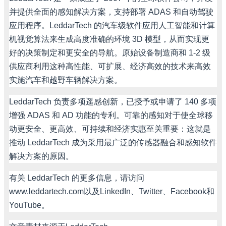
并提供全面的感知解决方案，支持部署
ADAS
和自动驾驶
应用程序。
LeddarTech
的汽车级软件应用人工智能和计算
机视觉算法来生成高度准确的环境
3D
模型，从而实现更
好的决策制定和更安全的导航。原始设备制造商和
1-2
级
供应商利用这种高性能、可扩展、经济高效的技术来高效
实施汽车和越野车辆解决方案。
LeddarTech
负责多项遥感创新，已授予或申请了
140
多项
增强
ADAS
和
AD
功能的专利。可靠的感知对于使全球移
动更安全、更高效、可持续和经济实惠至关重要：这就是
推动
LeddarTech
成为采用最广泛的传感器融合和感知软件
解决方案的原因。
有关
LeddarTech
的更多信息，请访问
www.leddartech.com
以及
LinkedIn
、
Twitter
、
Facebook
和
YouTube
。