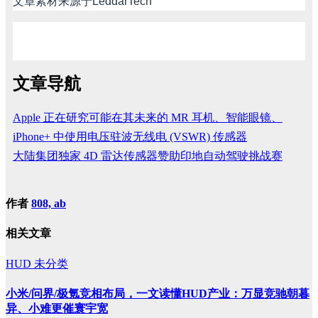
文章素材来源于
LeddarTech
文章导航
Apple 正在研究可能在其未来的 MR 耳机、智能眼镜、
iPhone+ 中使用电压驻波无线电 (VSWR) 传感器
大陆集团独家 4D 雷达传感器赞助印地自动驾驶挑战赛
作者
808, ab
相关文章
HUD
未分类
小米/问界/极氪竞相布局，一文读懂HUD产业：万显竞驰朝暮
异、小难更催寰宇宽