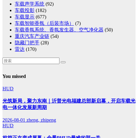
车载声学系统
(92)
车载投影
(182)
车载显示
(677)
车载智能香氛（后装市场）
(7)
车载香氛系统、香氛发生器、空气净化器
(50)
重庆汽车产业链
(54)
隐藏门把手
(28)
雷达
(170)
You missed
HUD
光筑新局，聚力东南｜沂普光电福建总部新启幕，开启车载光
电一体化发展新周期
2026-08-01
zheng, zhipeng
HUD
前挡正在变成屏幕：全景PHUD最难的那一关