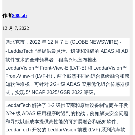
作者
808, ab
12 月 7, 2022
魁北克市，
2022
年
12
月
7
日
(GLOBE NEWSWIRE) -
- LeddarTech
®
是提供最灵活、稳健和准确的
ADAS
和
AD
软件技术的全球领导者，很高兴地宣布推出
LeddarVision™ Front-View-E (LVF-E)
和
LeddarVision™
Front-View-H (LVF-H)
，两个截然不同的综合低级融合和感
知软件堆栈，可针对
2/2+
级
ADAS
应用优化组合传感器模
式，实现
5* NCAP 2025/ GSR 2022
评级。
LeddarTech
解决了
1-2
级供应商和原始设备制造商在开发
2/2+
级
ADAS
应用程序时遇到的挑战，例如解决安全问题
和寻找以低成本提供高性能的可扩展融合和感知软件。
LeddarTech
开发的
LeddarVision
前视
(LVF)
系列汽车软