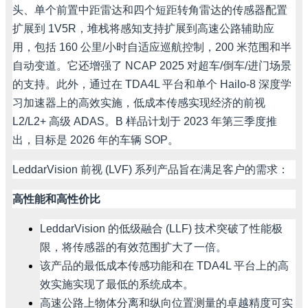
头、单个前置中距雷达和四个短距转角雷达的传感器配置
扩展到
1V5R
，堆栈将感知支持扩展到高速公路辅助应
用，包括
160
公里
/
小时自适应巡航控制，
200
米范围和半
自动变道。它还增强了
NCAP 2025
对超车
/
倒车
/
进门场景
的支持。此外，通过在
TDA4L
平台和单个
Hailo-8
深度学
习加速器上的高效实施，低成本传感实现经济的前视
L2/L2+
高级
ADAS
。
B
样品计划于
2023
年第三季度推
出，目标是
2026
年的车辆
SOP
。
LeddarVision
前视
(LVF)
系列产品旨在满足客户的需求：
高性能和高性价比
LeddarVision
的低级融合
(LLF)
技术突破了性能极
限，将传感器的有效范围扩大了一倍。
该产品的最低成本传感功能和在
TDA4L
平台上的高
效实施实现了最低的系统成本。
高速公路上物体分离和纵向位置测量的卓越精度可实