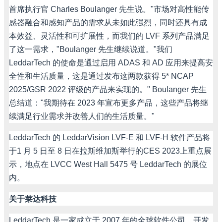
首席执行官
Charles Boulanger
先生说。
"
市场对高性能传
感器融合和感知产品的需求从未如此强烈，同时还具有成
本效益、灵活性和可扩展性，而我们的
LVF
系列产品满足
了这一需求，
"Boulanger
先生继续说道。
"
我们
LeddarTech
的使命是通过启用
ADAS
和
AD
应用来提高安
全性和生活质量，这是通过发布这两款获得
5* NCAP
2025/GSR 2022
评级的产品来实现的。
" Boulanger
先生
总结道：
"
我期待在
2023
年宣布更多产品，这些产品将继
续满足行业需求并改善人们的生活质量。
"
LeddarTech
的
LeddarVision LVF-E
和
LVF-H
软件产品将
于
1
月
5
日至
8
日在拉斯维加斯举行的
CES 2023
上重点展
示，地点在
LVCC West Hall 5475
号
LeddarTech
的展位
内。
关于莱达科技
LeddarTech
是一家成立于
2007
年的全球软件公司，开发