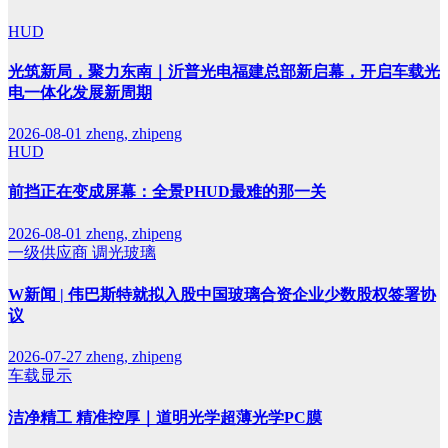
HUD
光筑新局，聚力东南｜沂普光电福建总部新启幕，开启车载光
电一体化发展新周期
2026-08-01
zheng, zhipeng
HUD
前挡正在变成屏幕：全景PHUD最难的那一关
2026-08-01
zheng, zhipeng
一级供应商
调光玻璃
W新闻 | 伟巴斯特就拟入股中国玻璃合资企业少数股权签署协
议
2026-07-27
zheng, zhipeng
车载显示
洁净精工 精准控厚｜道明光学超薄光学PC膜