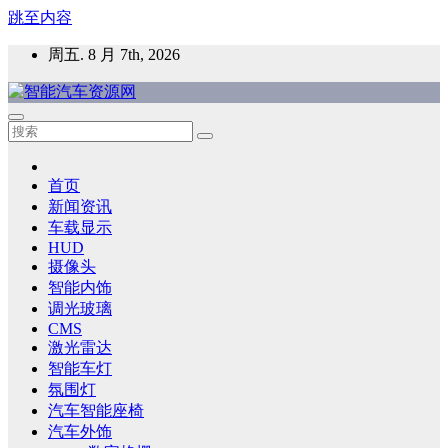
跳至内容
周五. 8 月 7th, 2026
智能汽车资源网
智能表面，智能内饰，新能源汽车，HMI，人车交互，智能车
灯，车用材料
首页
新闻资讯
车载显示
HUD
摄像头
智能内饰
调光玻璃
CMS
激光雷达
智能车灯
氛围灯
汽车智能座椅
汽车外饰