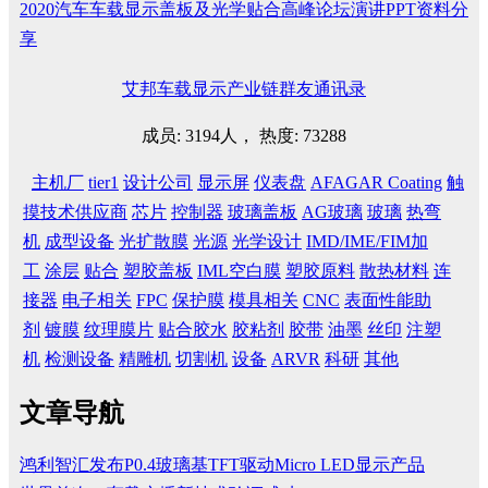
2020汽车车载显示盖板及光学贴合高峰论坛演讲PPT资料分
享
艾邦车载显示产业链群友通讯录
成员: 3194人， 热度: 73288
主机厂
tier1
设计公司
显示屏
仪表盘
AFAGAR Coating
触
摸技术供应商
芯片
控制器
玻璃盖板
AG玻璃
玻璃
热弯
机
成型设备
光扩散膜
光源
光学设计
IMD/IME/FIM加
工
涂层
贴合
塑胶盖板
IML空白膜
塑胶原料
散热材料
连
接器
电子相关
FPC
保护膜
模具相关
CNC
表面性能助
剂
镀膜
纹理膜片
贴合胶水
胶粘剂
胶带
油墨
丝印
注塑
机
检测设备
精雕机
切割机
设备
ARVR
科研
其他
文章导航
鸿利智汇发布P0.4玻璃基TFT驱动Micro LED显示产品