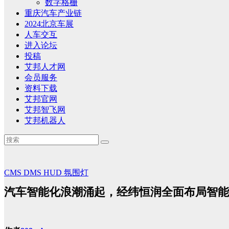
数字格栅
重庆汽车产业链
2024北京车展
人车交互
进入论坛
投稿
艾邦人才网
会员服务
资料下载
艾邦官网
艾邦智飞网
艾邦机器人
CMS
DMS
HUD
氛围灯
汽车智能化浪潮涌起，经纬恒润全面布局智能