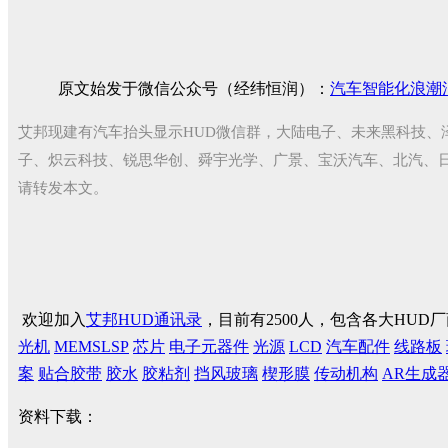
原文始发于微信公众号（经纬恒润）：
汽车智能化浪潮
艾邦现建有汽车抬头显示HUD微信群，大陆电子、未来黑科技、
子、炽云科技、锐思华创、舜宇光学、广景、宝沃汽车、北汽、
请转发本文。
欢迎加入
艾邦HUD通讯录
，目前有2500人，包含各大HU
光机
MEMSLSP
芯片
电子元器件
光源
LCD
汽车配件
线路板
案
贴合胶带
胶水
胶粘剂
挡风玻璃
楔形膜
传动机构
AR生成
资料下载：