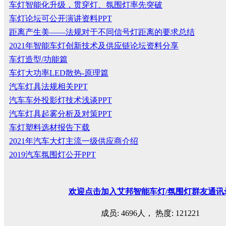
车灯智能化升级，贯穿灯、氛围灯率先突破
车灯论坛可公开演讲资料PPT
距离产生美——法规对于不同信号灯距离的要求总结
2021年智能车灯创新技术及供应链论坛资料分享
车灯造型/功能篇
车灯大功率LED散热-原理篇
汽车灯具法规相关PPT
汽车车外投影灯技术浅谈PPT
汽车灯具起雾分析及对策PPT
车灯塑料选材报告下载
2021年汽车大灯主流一级供应商介绍
2019汽车氛围灯公开PPT
欢迎
点击
加入艾邦智能车灯
/
氛围灯群友通讯
成员: 4696人， 热度: 121221