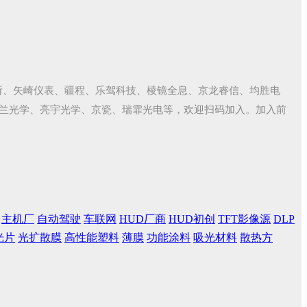
所、矢崎仪表、疆程、乐驾科技、棱镜全息、京龙睿信、均胜电
富兰光学、亮宇光学、京瓷、瑞霏光电等，欢迎扫码加入。加入前
看
主机厂
自动驾驶
车联网
HUD厂商
HUD初创
TFT影像源
DLP
光片
光扩散膜
高性能塑料
薄膜
功能涂料
吸光材料
散热方