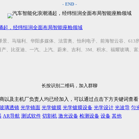
- END -
涌起，经纬恒润全面布局智能座舱领域
泽景、马瑞利、华阳多媒体、法雷奥、怡利电子、前海智云谷、613
日产、比亚迪、一汽、上汽、蔚来、吉利、3M、积水、福耀玻璃、
长按识别二维码，加入群聊
D厂商以及主机厂负责人均已经加入，可以通过点击下方关键词查
玻璃透镜
光学镜面
光学镀膜
光学镀膜设备
光学设计
光波导
匀
器
AR导航
测试软件
切割机
激光设备
检测设备
设备
其他