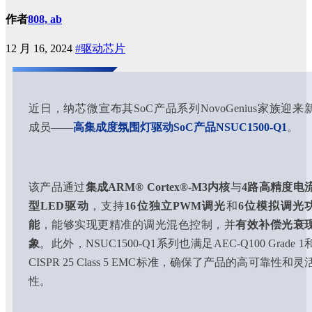
作者
808, ab
12 月 16, 2024
#驱动芯片
近日，纳芯微宣布其SoC产品系列NovoGenius家族迎来
成员——
高集成度氛围灯驱动SoC产品NSUC1500-Q1
。
该产品通过
集成ARM® Cortex®-M3内核
与
4路高精度电
型LED驱动
，支持
16位独立PWM调光
和
6位模拟调光
能
，能够实现更精准的调光混色控制，并
有效补偿光衰
象
。此外，NSUC1500-Q1系列也满足AEC-Q100 Grade 1
CISPR 25 Class 5 EMC标准，确保了产品的高可靠性和灵
性。