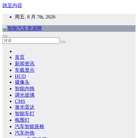
跳至内容
周五. 8 月 7th, 2026
智能汽车资源网
智能表面，智能内饰，新能源汽车，HMI，人车交互，智能车
灯，车用材料
首页
新闻资讯
车载显示
HUD
摄像头
智能内饰
调光玻璃
CMS
激光雷达
智能车灯
氛围灯
汽车智能座椅
汽车外饰