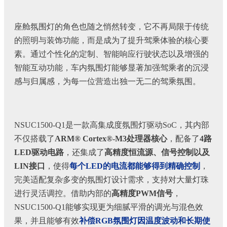
座舱氛围灯的角色也随之悄然转变，它不再局限于传统
的照明与装饰功能，而是成为了提升驾乘体验的核心要
素。通过个性化的定制、智能响应行驶状态以及增强的
智能互动功能，车内氛围灯能够显著加强驾乘者的沉浸
感与归属感，为每一位营造出独一无二的驾乘氛围。
NSUC1500-Q1是一款高集成度氛围灯驱动SoC，其内部
不仅搭载了
ARM® Cortex®-M3处理器核心
，配备了
4路
LED驱动电路
，还集成了
高精度恒流源、信号控制以及
LIN接口
，使得
每个LED的电流都能够得到精确控制
，
完美适配复杂多变的氛围灯设计需求，支持对大量灯珠
进行灵活调控。借助内部的
高精度PWM信号
，
NSUC1500-Q1能够实现更为细腻平滑的调光与混色效
果，并且能够有效
补偿RGB氛围灯因温度波动和长期使