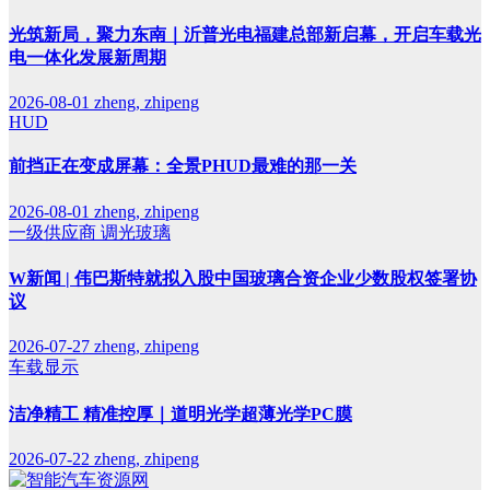
光筑新局，聚力东南｜沂普光电福建总部新启幕，开启车载光
电一体化发展新周期
2026-08-01
zheng, zhipeng
HUD
前挡正在变成屏幕：全景PHUD最难的那一关
2026-08-01
zheng, zhipeng
一级供应商
调光玻璃
W新闻 | 伟巴斯特就拟入股中国玻璃合资企业少数股权签署协
议
2026-07-27
zheng, zhipeng
车载显示
洁净精工 精准控厚｜道明光学超薄光学PC膜
2026-07-22
zheng, zhipeng