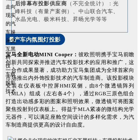
后排幕布投影供应商
（不完全统计）：
光
峰科技（有量产案例）、中山联合汽车、
水晶光电、极米科技、昇旸光学等等
量产
车内氛围灯
投影
宝马全新电动MINI Cooper：
彼欧照明携手宝马前瞻
创新共同探索并推进汽车投影技术的应用和推广，这
一合作成果显著，成功助力宝马集团成为全球首家向
市场推出内外饰投影技术的汽车制造商。该投影模块
安装在仪表板中控屏HMI双侧，由8个微透镜阵列
（MLA）组成（左右各4个），通过RGB三原色组合
打造出动感多彩的图案和照明效果，微透镜可将图案
聚焦投射到仪表板上。得益于MLA紧凑的微结构光学
元器件，可以满足座舱空间设计的多样化需求，为汽
车制造商提供更高的设计自由度。