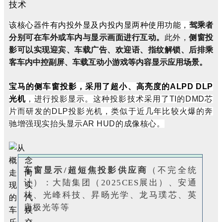
该核心器件有内投外显及内投内显两种使用功能，
驾乘者
分别可在车外或车内与显示画面进行互动。
此外，
侧窗投
影可以实现迎宾、车载广告、欢迎语、指纹解锁、后排乘
客车内中控副屏、车载互动小游戏等内容显示应用场景。
宝马的侧车窗投影，采用了超小、高亮度的ALPD DLP
光机
，进行投影显示。这种投影技术采用了TI的DMD芯
片而研发的DLP投影光机，类似于近几年比较火爆的奔
驰增强现实抬头显示AR HUD的成像核心。
车窗显示/超短焦投影供应商
（不完全统
计）：
大陆集团（2025CES展出）、安通
林、光峰科技、昇旸光学、龙马璞芯、英
唐极光等等