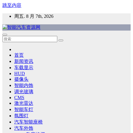
跳至内容
周五. 8 月 7th, 2026
智能汽车资源网
智能表面，智能内饰，新能源汽车，HMI，人车交互，智能车
灯，车用材料
首页
新闻资讯
车载显示
HUD
摄像头
智能内饰
调光玻璃
CMS
激光雷达
智能车灯
氛围灯
汽车智能座椅
汽车外饰