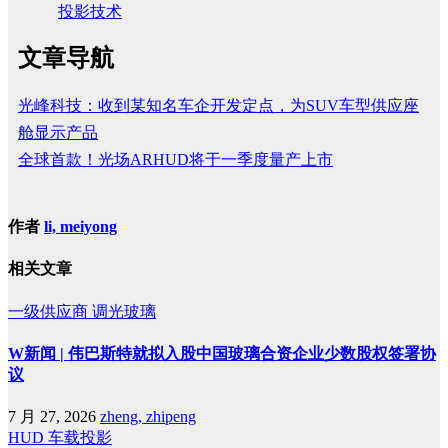
投影技术
文章导航
光峰科技：收到某知名车企开发定点，为SUV车型供应座
舱显示产品
全球首款！光场ARHUD将于一季度量产上市
作者
li, meiyong
相关文章
一级供应商
调光玻璃
W新闻 | 伟巴斯特就拟入股中国玻璃合资企业少数股权签署协
议
7 月 27, 2026
zheng, zhipeng
HUD
车载投影