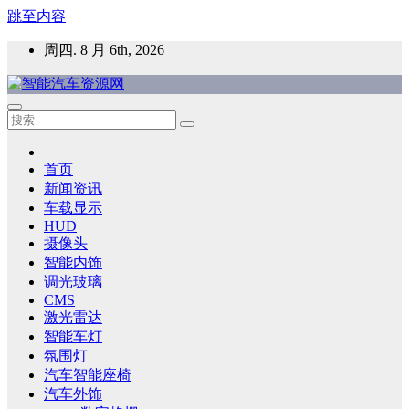
跳至内容
周四. 8 月 6th, 2026
智能汽车资源网
智能表面，智能内饰，新能源汽车，HMI，人车交互，智能车
灯，车用材料
首页
新闻资讯
车载显示
HUD
摄像头
智能内饰
调光玻璃
CMS
激光雷达
智能车灯
氛围灯
汽车智能座椅
汽车外饰