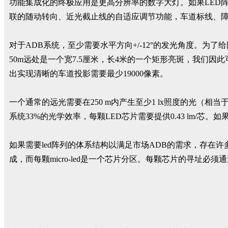
功能集成化的终极应用是更高分辨率的数字大灯。如果LED
联的随动转向、近光截止线的自适应调节功能，车道标线、障碍
对于ADB系统，至少需要水平方向+/-12°的发光角度。为了
50m远处是一个宽7.5厘米，长4米的一个矩形亮斑，我们因
出实现清晰的车道投影需要最少19000像素。
一个通常的远光需要在250 m内产生至少1 lx照度的光（相当于
系统33%的光学效率，每颗LED芯片需要提供0.43 lm/芯。如果使
如果需要led阵列的体系结构以满足市场ADB的需求，存在许多技
成，而每颗micro-led是一个芯片分区。每颗芯片的寻址必须