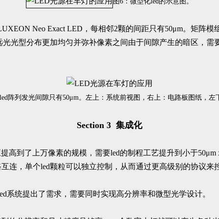
图6：微型化led的示意图。
EON Neo Exact LED，每相邻2颗的间距只有50μm。
了使远光光型分布更加均匀并弥补像素之间由于间隙产生的暗区，
的矩阵系统，led阵列发光间隙只有50μm。左上：系统前视图，右上：电路板图
Section 3 集成化
了上万像素的规模，需要led的制程工艺提升到小于50μm x 5
电路互连，单个led颗粒可以独立控制，从而通过更高级别的协议
-led系统提出了需求，需要同时实现高分辨率和微型光学设计。