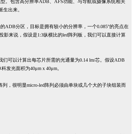
型。包含高分辨率ADB、AFS功能、与导航或摄像系统相关
中派生出来。
的ADB分区，目标是拥有较小的分辨率，一个0.085°的亮点在
影来说，假设是1:3纵横比的led阵列板，我们可以直接计算
我们可以计算出每芯片所需的光通量为0.14 lm/芯。假设ADB
科发光面积为40μm x 40μm。
阵列，很明显micro-led阵列必须由单块或几个大的子块组装而