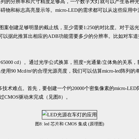
阵列的分辨率和尺寸精度足够高，一个数字大灯就可以产生各种光
物和标志高亮显示等。micro-LED的需求都可以从这些应用
给图案创建足够明显的截止线，至少需要1:250的对比度。对于远光
此可以据此推算出相应的ADB功能需要多少的分辨率。比如对车道投
65000 cd）。通过光学公式换算，照度=光通量/立体角的关系，
用90 Mcd/m²的合理光源亮度，我们可以估算micro-led阵列的单
术难点。首先，要创建一个约20000个密集像素的micro-LED
通过CMOS驱动来完成（见图8）。
图8: led 芯片和 CMOS 集成 (原理图)