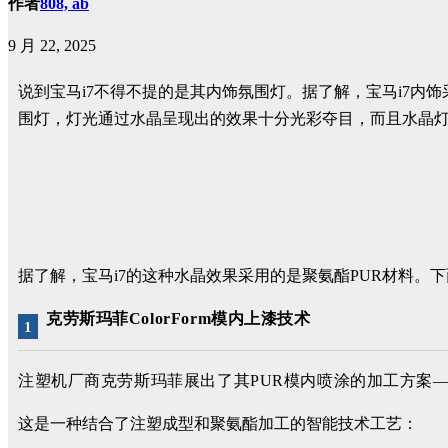
作者
808, ab
9 月 22, 2025
说到宝马i7不得不提的是其内饰氛围灯。据了解，宝马i7内饰采
围灯，灯光通过水晶呈现出的效果十分光彩夺目，而且水晶
据了解，宝马i7的这种水晶效果采用的是聚氨酯PUR材料。
克劳斯玛菲
ColorForm模内上漆技术
1
注塑机厂商克劳斯玛菲展出了其PUR模内喷涂的加工方案——克
这是一种结合了注塑成型和聚氨酯加工的智能技术工艺：