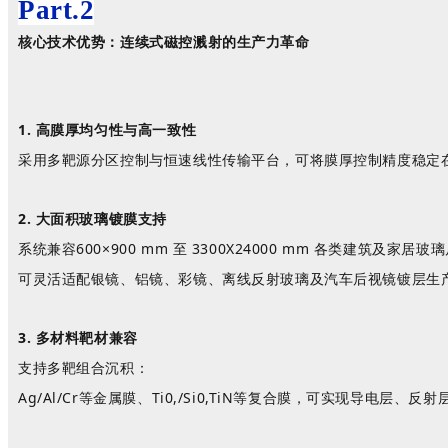
Part.
2
核心技术优势：连续式磁控溅射的生产力革命
1. 高膜厚均匀性与高一致性
采用多靶源分区控制与恒速线性传输平台，可将膜厚控制精度稳定
2. 大面积玻璃镀膜支持
系统兼容
600×900 mm 至 3300X24000 mm 各类建筑及家居玻
可灵活适配银镜、铝镜、
彩镜、离线
反射
玻璃
及汽车后视镜镀层生
3. 多材料靶材兼容
支持多靶组合沉积：
Ag/Al/Cr等金属膜、Ti0,/Si0,TiN等复合膜，可实现导电