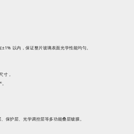
在
±1% 以内，保证整片玻璃表面光学性能均匀。
璃尺寸，
产。
层、反射层、保护层、光学调控层等多功能叠层镀膜。