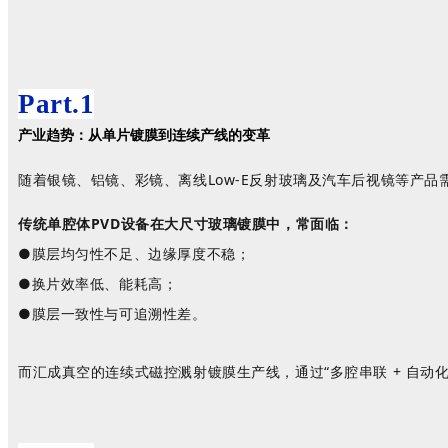
Part.1
产业趋势：从单片镀膜到连续产线的变革
随着银镜、铝镜、彩镜、离线
Low-E反射玻璃及汽车后视镜等产
传统单腔体
PVD设备在大尺寸玻璃镀膜中，常面临：
●膜层均匀性不足、边缘厚度不稳；
●换片效率低、能耗高；
●膜层一致性与可追溯性差。
而汇成真空的连续式磁控溅射镀膜生产线，通过
“多腔串联 + 自