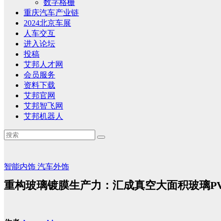
数字格栅
重庆汽车产业链
2024北京车展
人车交互
进入论坛
投稿
艾邦人才网
会员服务
资料下载
艾邦官网
艾邦智飞网
艾邦机器人
智能内饰
汽车外饰
重构玻璃镀膜生产力：汇成真空大面积玻璃P