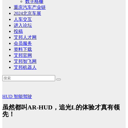
数字格栅
重庆汽车产业链
2024北京车展
人车交互
进入论坛
投稿
艾邦人才网
会员服务
资料下载
艾邦官网
艾邦智飞网
艾邦机器人
HUD
智能驾驶
虽然都叫AR-HUD，追光L的体验才真有领
先！