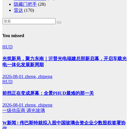
隐藏门把手
(28)
雷达
(170)
You missed
HUD
光筑新局，聚力东南｜沂普光电福建总部新启幕，开启车载光
电一体化发展新周期
2026-08-01
zheng, zhipeng
HUD
前挡正在变成屏幕：全景PHUD最难的那一关
2026-08-01
zheng, zhipeng
一级供应商
调光玻璃
W新闻 | 伟巴斯特就拟入股中国玻璃合资企业少数股权签署协
议