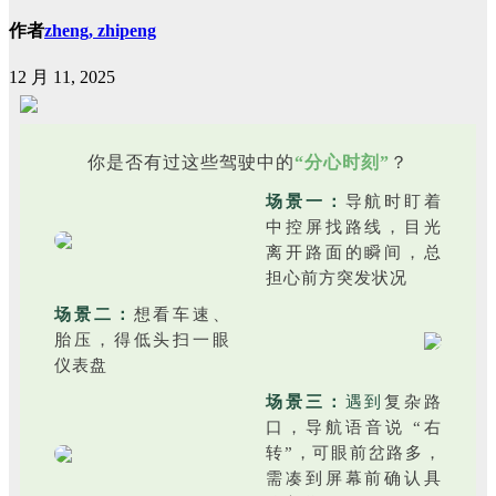
作者
zheng, zhipeng
12 月 11, 2025
你是否有过这些驾驶中的
“分心时刻”
？
场景一：
导航时盯着
中控屏找路线，目光
离开路面的瞬间，总
担心前方突发状况
场景二：
想看车速、
胎压，得低头扫一眼
仪表盘
场景三：
遇到
复杂路
口，导航语音说 “右
转”，可眼前岔路多，
需凑到屏幕前确认具