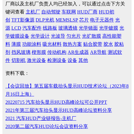
厂商以及主机厂负责人均已经加入，可以通过点击下方关
键词查看
主机厂
自动驾驶
车联网
HUD厂商
HUD初
创
TFT影像源
DLP光机
MEMSLSP
芯片
电子元器件
光
源
LCD
汽车配件
线路板
玻璃透镜
光学镜面
光学镀膜
光
学镀膜设备
光学设计
光波导
匀光片
光扩散膜
高性能塑
料
薄膜
功能涂料
吸光材料
散热方案
贴合胶带
胶水
胶粘
剂
挡风玻璃
楔形膜
传动机构
AR生成器
AR导航
测试软
件
切割机
激光设备
检测设备
设备
其他
资料下载：
【会议回放】第五届车载抬头显示HUD技术论坛（2023年8
月16日上海）
20220715 汽车抬头显示HUD高峰论坛可公开PPT
2021年第三届汽车抬头显示HUD高峰论坛资料分享
2021 汽车HUD产业链报告-主机厂
2020第二届汽车HUD论坛会议资料分享