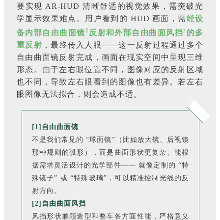
要实现 AR-HUD 清晰舒适的视觉效果，需突破光
学显示效果难点。用户看到的 HUD 画面，需
经设
1
2
备内部自由曲面镜
反射和外部自由曲面风挡
的多
重反射
，最终传入人眼——这一反射过程通过多个
自由曲面镜反射完成，画面在现实空间中呈现三维
形态。由于左右眼位置不同，图像对应的反射区域
也不同，导致左右眼看到的图像也有差异。若左右
眼图像无法拟合，则会造成不适。
[1]自由曲面镜
不是我们常见的 “球面镜”（比如放大镜、后视镜
那种规则的弧形），而是曲面形状更复杂、能根
据需求灵活设计的光学部件—— 就像定制的 “特
殊镜子” 或 “特殊玻璃”，可以精准控制光线的反
射方向。
[2]自由曲面风挡
风挡形状兼顾造型和整车各方面性能，严格意义