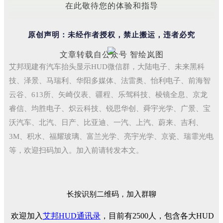
在此敬待您的体验和指导
原创声明：未经作者授权，禁止搬运，违者必究
文章转载自公众号 智绘岚图
艾邦现建有汽车抬头显示HUD微信群，大陆电子、未来黑科
技、泽景、马瑞利、华阳多媒体、法雷奥、怡利电子、前海智
云谷、613所、矢崎仪表、疆程、乐驾科技、棱镜全息、京龙
睿信、均胜电子、炽云科技、锐思华创、舜宇光学、广景、宝
沃汽车、北汽、日产、比亚迪、一汽、上汽、蔚来、吉利、
3M、积水、福耀玻璃、富兰光学、亮宇光学、京瓷、瑞霏光电
等，欢迎扫码加入。加入前请转发本文。
长按识别二维码，加入群聊
欢迎加入
艾邦HUD通讯录
，目前有2500人，包含各大HUD