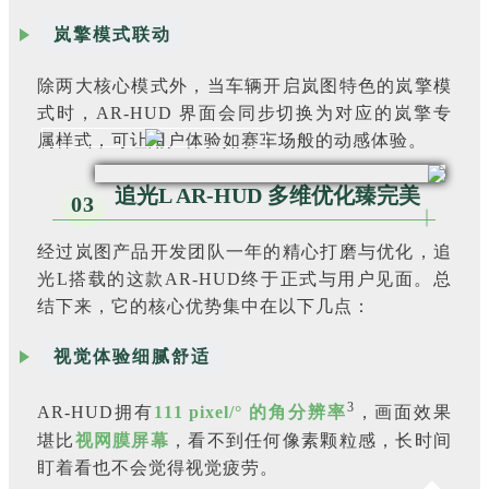
岚擎模式联动
除两大核心模式外，当车辆开启岚图特色的岚擎模
式时，AR-HUD 界面会同步切换为对应的岚擎专
属样式，可让用户体验如赛车场般的动感体验。
追光L AR-HUD 多维优化臻完美
03
经过岚图产品开发团队一年的精心打磨与优化，追
光L搭载的这款AR-HUD终于正式与用户见面。总
结下来，它的核心优势集中在以下几点：
视觉体验细腻舒适
3
AR-HUD拥有
111 pixel/° 的角分辨率
，画面效果
堪比
视网膜屏幕
，看不到任何像素颗粒感，长时间
盯着看也不会觉得视觉疲劳。