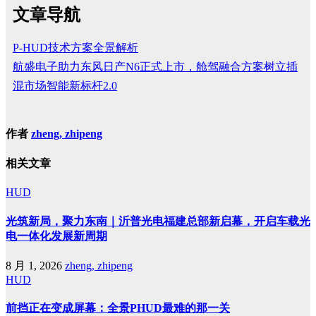
文章导航
P-HUD技术方案全景解析
航盛电子助力东风日产N6正式上市，舱驾融合方案树立插
混市场智能新标杆2.0
作者
zheng, zhipeng
相关文章
HUD
光筑新局，聚力东南｜沂普光电福建总部新启幕，开启车载光
电一体化发展新周期
8 月 1, 2026
zheng, zhipeng
HUD
前挡正在变成屏幕：全景PHUD最难的那一关