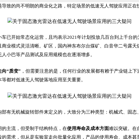
题导致的尚不明朗的商业化之路，特定场景的低速无人驾驶应用正在
车已开始常态化运营，且均表示2021年计划投放几百台到上千台的
且商业模式灵活清晰。矿区，国内神东布尔台煤矿、白音华二号露天
无人小巴等产品测试及应用规模也在逐渐增多。
向“质变”
，但需要注意的是，任何行业的发展都有赖于产业链上下
本等都对低速无人驾驶落地应用至关重要。
内部有无机械旋转部件来定义的，大致分为三种类型：机械式、固态
用的主流，但受制于结构特点，在
使用寿命及成本方面
难以突破。在
段的需求，但从是实验室走向批量化应用，产品的使用寿命、成本甚