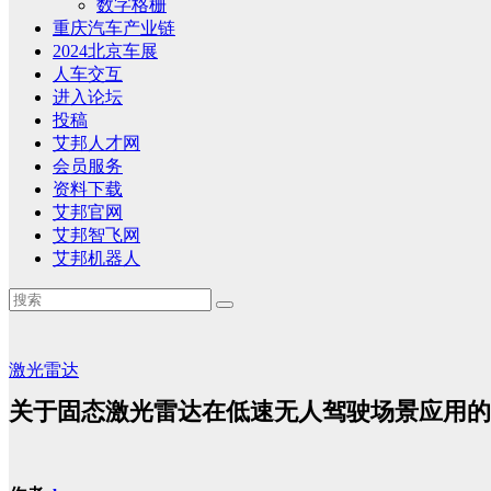
数字格栅
重庆汽车产业链
2024北京车展
人车交互
进入论坛
投稿
艾邦人才网
会员服务
资料下载
艾邦官网
艾邦智飞网
艾邦机器人
激光雷达
关于固态激光雷达在低速无人驾驶场景应用的