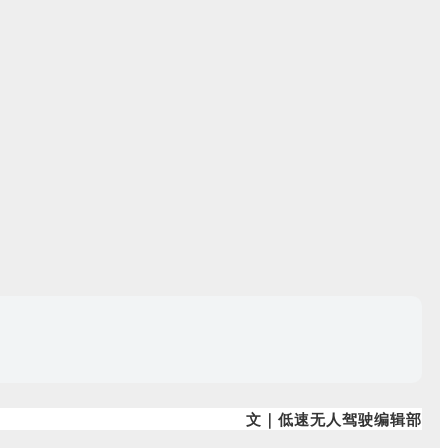
文｜低速无人驾驶编辑部