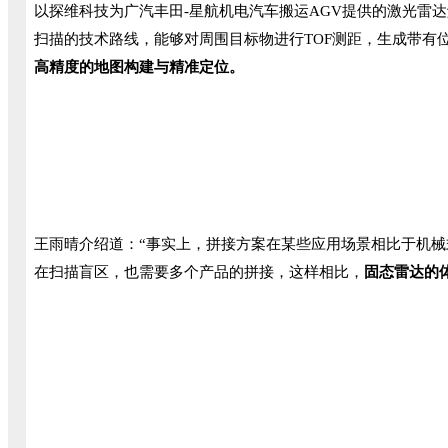
以探维科技为广汽丰田-星航机电汽车搬运AGV提供的激光雷
扫描的技术路线，能够对周围目标物进行TOF测距，生成带有
高精度的地图构建与精准定位。
王雨晴介绍道：“事实上，拼接方案在某些应用场景相比于机械
在扫描盲区，也需要多个产品的拼接，这样相比，
固态雷达的