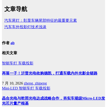
文章导航
汽车尾灯：彰显车辆尾部特征的最重要元素
汽车车外投影灯技术浅谈
作者
ab
相关文章
智能车灯
车载投影
再落一子！沂普光电收购德凯，打通车载内外光影全链路
7 月 10, 2026
zheng, zhipeng
Mini-LED
智能车灯
车载投影
晶合光电与乾照光电达成战略合作，夯实车规级Micro-LED发
光芯片量产根基