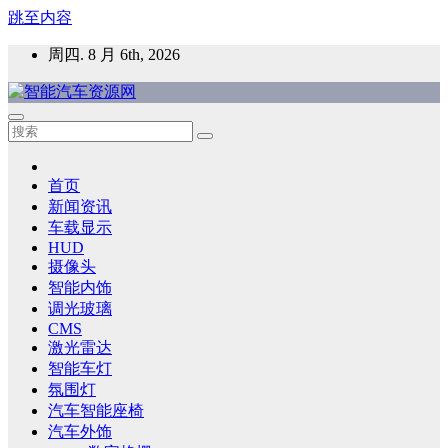
跳至内容
周四. 8 月 6th, 2026
智能汽车资源网
智能表面，智能内饰，新能源汽车，HMI，人车交互，智能车
灯，车用材料
首页
新闻资讯
车载显示
HUD
摄像头
智能内饰
调光玻璃
CMS
激光雷达
智能车灯
氛围灯
汽车智能座椅
汽车外饰