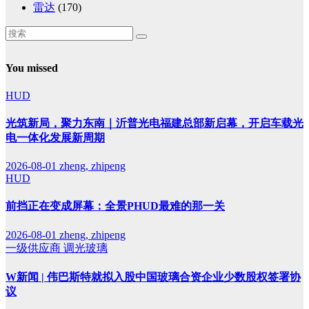
雷达
(170)
You missed
HUD
光筑新局，聚力东南｜沂普光电福建总部新启幕，开启车载光
电一体化发展新周期
2026-08-01
zheng, zhipeng
HUD
前挡正在变成屏幕：全景PHUD最难的那一关
2026-08-01
zheng, zhipeng
一级供应商
调光玻璃
W新闻 | 伟巴斯特就拟入股中国玻璃合资企业少数股权签署协
议