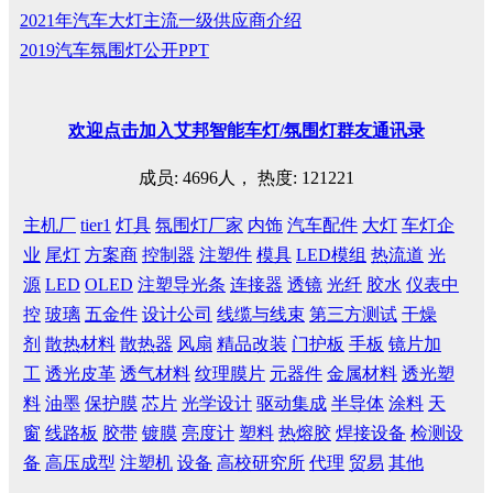
2021年汽车大灯主流一级供应商介绍
2019汽车氛围灯公开PPT
欢迎
点击
加入艾邦智能车灯
/
氛围灯群友通讯录
成员: 4696人， 热度: 121221
主机厂
tier1
灯具
氛围灯厂家
内饰
汽车配件
大灯
车灯企
业
尾灯
方案商
控制器
注塑件
模具
LED模组
热流道
光
源
LED
OLED
注塑导光条
连接器
透镜
光纤
胶水
仪表中
控
玻璃
五金件
设计公司
线缆与线束
第三方测试
干燥
剂
散热材料
散热器
风扇
精品改装
门护板
手板
镜片加
工
透光皮革
透气材料
纹理膜片
元器件
金属材料
透光塑
料
油墨
保护膜
芯片
光学设计
驱动集成
半导体
涂料
天
窗
线路板
胶带
镀膜
亮度计
塑料
热熔胶
焊接设备
检测设
备
高压成型
注塑机
设备
高校研究所
代理
贸易
其他