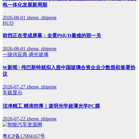
电一体化发展新周期
2026-08-01
zheng, zhipeng
HUD
前挡正在变成屏幕：全景PHUD最难的那一关
2026-08-01
zheng, zhipeng
一级供应商
调光玻璃
W新闻 | 伟巴斯特就拟入股中国玻璃合资企业少数股权签署协
议
2026-07-27
zheng, zhipeng
车载显示
洁净精工 精准控厚｜道明光学超薄光学PC膜
2026-07-22
zheng, zhipeng
粤ICP备17004167号