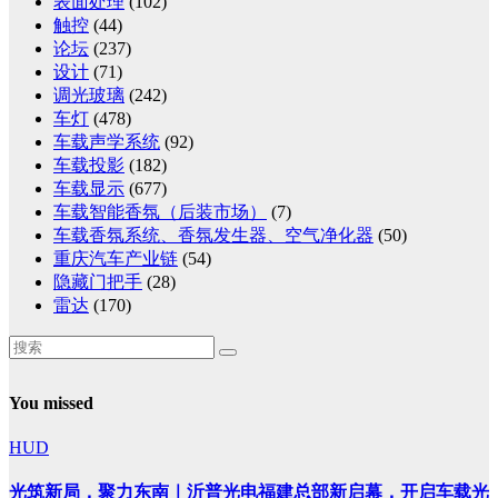
表面处理
(102)
触控
(44)
论坛
(237)
设计
(71)
调光玻璃
(242)
车灯
(478)
车载声学系统
(92)
车载投影
(182)
车载显示
(677)
车载智能香氛（后装市场）
(7)
车载香氛系统、香氛发生器、空气净化器
(50)
重庆汽车产业链
(54)
隐藏门把手
(28)
雷达
(170)
You missed
HUD
光筑新局，聚力东南｜沂普光电福建总部新启幕，开启车载光