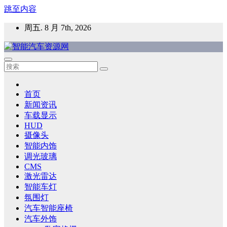
跳至内容
周五. 8 月 7th, 2026
智能汽车资源网
智能表面，智能内饰，新能源汽车，HMI，人车交互，智能车
灯，车用材料
首页
新闻资讯
车载显示
HUD
摄像头
智能内饰
调光玻璃
CMS
激光雷达
智能车灯
氛围灯
汽车智能座椅
汽车外饰