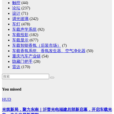
触控
(44)
论坛
(237)
设计
(71)
调光玻璃
(242)
车灯
(478)
车载声学系统
(92)
车载投影
(182)
车载显示
(677)
车载智能香氛（后装市场）
(7)
车载香氛系统、香氛发生器、空气净化器
(50)
重庆汽车产业链
(54)
隐藏门把手
(28)
雷达
(170)
You missed
HUD
光筑新局，聚力东南｜沂普光电福建总部新启幕，开启车载光