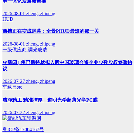
电一体化发展新周期
2026-08-01
zheng, zhipeng
HUD
前挡正在变成屏幕：全景PHUD最难的那一关
2026-08-01
zheng, zhipeng
一级供应商
调光玻璃
W新闻 | 伟巴斯特就拟入股中国玻璃合资企业少数股权签署协
议
2026-07-27
zheng, zhipeng
车载显示
洁净精工 精准控厚｜道明光学超薄光学PC膜
2026-07-22
zheng, zhipeng
粤ICP备17004167号