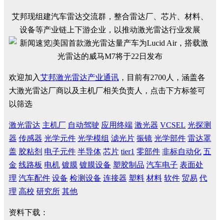
艾邦现组建汽车雷达交流群，整合雷达厂、芯片、材料、
设备等产业链上下游企业，以推动激光雷达行业发展
欢迎加入
艾邦激光雷达产业通讯
，目前有2700人，涵盖各
大激光雷达厂商以及主机厂相关负责人，点击下方标签可
以筛选
激光雷达
主机厂
自动驾驶
应用终端
激光器
VCSEL
光探测
器
传感器
光学元件
光学模组
滤光片
振镜
光学部件
雷达罩
盖
胶粘剂
电子元件
半导体
芯片
tier1
零部件
非标自动化
五
金
线路板
电机
镀膜
镀膜设备
塑胶制品
汽车电子
表面处
理
汽车配件
设备
检测设备
连接器
塑料
材料
软件
贸易
代
理
高校
研究所
其他
资料下载：