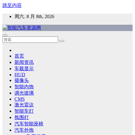
跳至内容
周六. 8 月 8th, 2026
智能汽车资源网
智能表面，智能内饰，新能源汽车，HMI，人车交互，智能车
灯，车用材料
首页
新闻资讯
车载显示
HUD
摄像头
智能内饰
调光玻璃
CMS
激光雷达
智能车灯
氛围灯
汽车智能座椅
汽车外饰