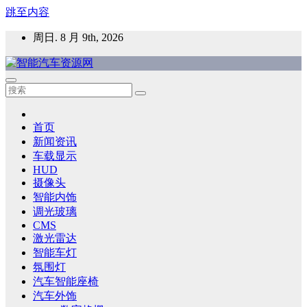
跳至内容
周日. 8 月 9th, 2026
智能汽车资源网
智能表面，智能内饰，新能源汽车，HMI，人车交互，智能车
灯，车用材料
首页
新闻资讯
车载显示
HUD
摄像头
智能内饰
调光玻璃
CMS
激光雷达
智能车灯
氛围灯
汽车智能座椅
汽车外饰