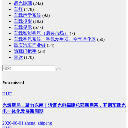
调光玻璃
(242)
车灯
(478)
车载声学系统
(92)
车载投影
(182)
车载显示
(677)
车载智能香氛（后装市场）
(7)
车载香氛系统、香氛发生器、空气净化器
(50)
重庆汽车产业链
(54)
隐藏门把手
(28)
雷达
(170)
You missed
HUD
光筑新局，聚力东南｜沂普光电福建总部新启幕，开启车载光
电一体化发展新周期
2026-08-01
zheng, zhipeng