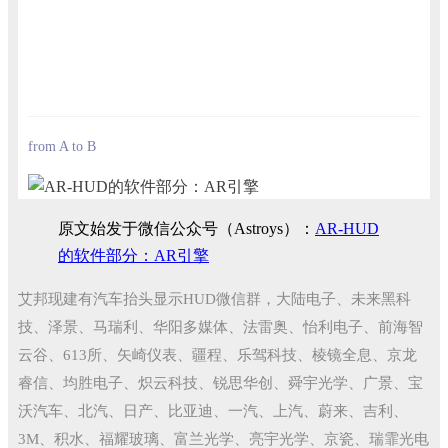
from A to B
原文始发于微信公众号（Astroys）：
AR-HUD
的软件部分：AR引擎
艾邦现建有汽车抬头显示HUD微信群，大陆电子、未来黑科
技、泽景、马瑞利、华阳多媒体、法雷奥、怡利电子、前海智
云谷、613所、矢崎仪表、疆程、乐驾科技、棱镜全息、京龙
睿信、均胜电子、炽云科技、锐思华创、舜宇光学、广景、宝
沃汽车、北汽、日产、比亚迪、一汽、上汽、蔚来、吉利、
3M、积水、福耀玻璃、富兰光学、亮宇光学、京瓷、瑞霏光电