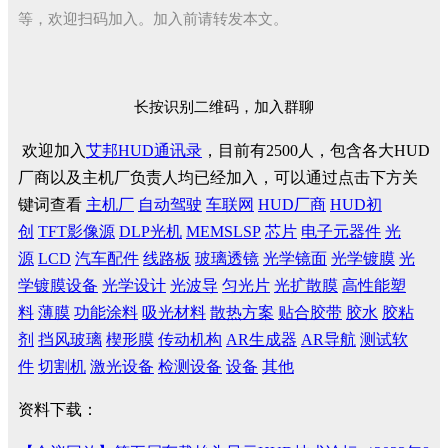
等，欢迎扫码加入。加入前请转发本文。
长按识别二维码，加入群聊
欢迎加入
艾邦HUD通讯录
，目前有2500人，包含各大HUD
厂商以及主机厂负责人均已经加入，可以通过点击下方关
键词查看
主机厂
自动驾驶
车联网
HUD厂商
HUD初
创
TFT影像源
DLP光机
MEMSLSP
芯片
电子元器件
光
源
LCD
汽车配件
线路板
玻璃透镜
光学镜面
光学镀膜
光
学镀膜设备
光学设计
光波导
匀光片
光扩散膜
高性能塑
料
薄膜
功能涂料
吸光材料
散热方案
贴合胶带
胶水
胶粘
剂
挡风玻璃
楔形膜
传动机构
AR生成器
AR导航
测试软
件
切割机
激光设备
检测设备
设备
其他
资料下载：