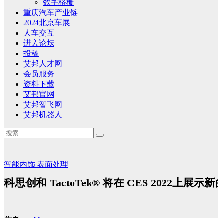
数字格栅
重庆汽车产业链
2024北京车展
人车交互
进入论坛
投稿
艾邦人才网
会员服务
资料下载
艾邦官网
艾邦智飞网
艾邦机器人
智能内饰
表面处理
科思创和 TactoTek® 将在 CES 2022上展