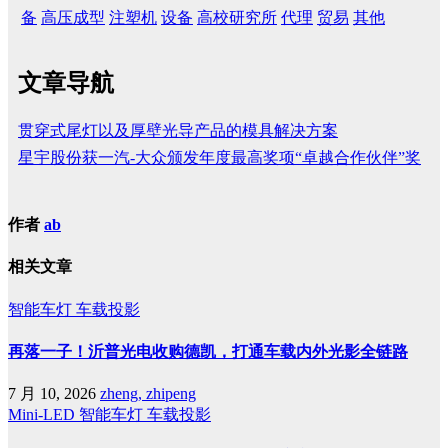
备
高压成型
注塑机
设备
高校研究所
代理
贸易
其他
文章导航
贯穿式尾灯以及厚壁光导产品的模具解决方案
星宇股份获一汽-大众颁发年度最高奖项“卓越合作伙伴”奖
作者
ab
相关文章
智能车灯
车载投影
再落一子！沂普光电收购德凯，打通车载内外光影全链路
7 月 10, 2026
zheng, zhipeng
Mini-LED
智能车灯
车载投影