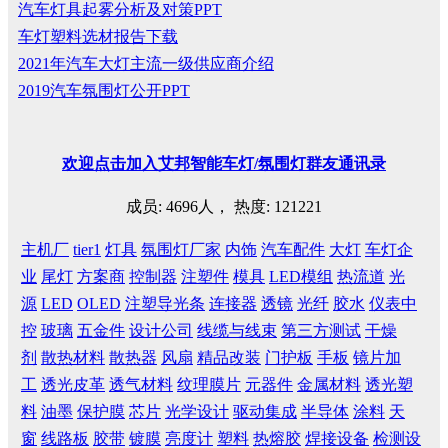
汽车灯具起雾分析及对策PPT
车灯塑料选材报告下载
2021年汽车大灯主流一级供应商介绍
2019汽车氛围灯公开PPT
欢迎
点击
加入艾邦智能车灯
/
氛围灯群友通讯录
成员: 4696人， 热度: 121221
主机厂
tier1
灯具
氛围灯厂家
内饰
汽车配件
大灯
车灯企
业
尾灯
方案商
控制器
注塑件
模具
LED模组
热流道
光
源
LED
OLED
注塑导光条
连接器
透镜
光纤
胶水
仪表中
控
玻璃
五金件
设计公司
线缆与线束
第三方测试
干燥
剂
散热材料
散热器
风扇
精品改装
门护板
手板
镜片加
工
透光皮革
透气材料
纹理膜片
元器件
金属材料
透光塑
料
油墨
保护膜
芯片
光学设计
驱动集成
半导体
涂料
天
窗
线路板
胶带
镀膜
亮度计
塑料
热熔胶
焊接设备
检测设