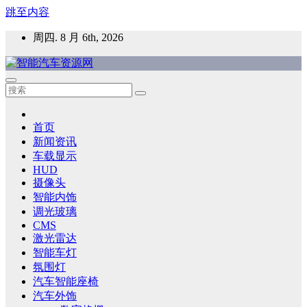
跳至内容
周四. 8 月 6th, 2026
智能汽车资源网
智能表面，智能内饰，新能源汽车，HMI，人车交互，智能车
灯，车用材料
首页
新闻资讯
车载显示
HUD
摄像头
智能内饰
调光玻璃
CMS
激光雷达
智能车灯
氛围灯
汽车智能座椅
汽车外饰