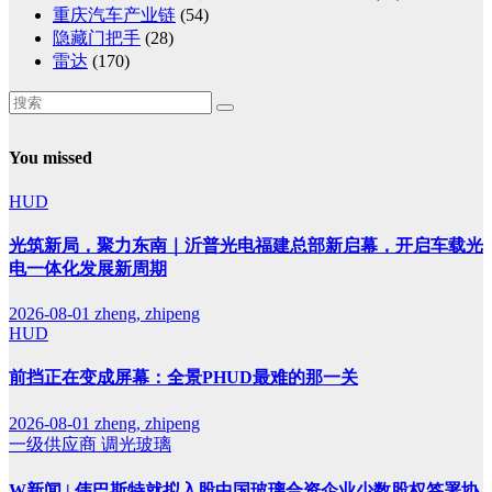
重庆汽车产业链
(54)
隐藏门把手
(28)
雷达
(170)
You missed
HUD
光筑新局，聚力东南｜沂普光电福建总部新启幕，开启车载光
电一体化发展新周期
2026-08-01
zheng, zhipeng
HUD
前挡正在变成屏幕：全景PHUD最难的那一关
2026-08-01
zheng, zhipeng
一级供应商
调光玻璃
W新闻 | 伟巴斯特就拟入股中国玻璃合资企业少数股权签署协