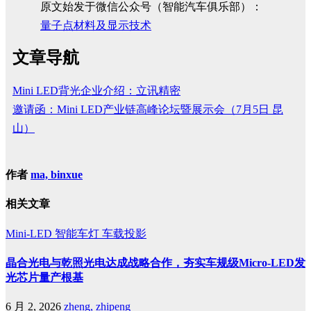
原文始发于微信公众号（智能汽车俱乐部）：
量子点材料及显示技术
文章导航
Mini LED背光企业介绍：立讯精密
邀请函：Mini LED产业链高峰论坛暨展示会（7月5日 昆
山）
作者
ma, binxue
相关文章
Mini-LED
智能车灯
车载投影
晶合光电与乾照光电达成战略合作，夯实车规级Micro-LED发
光芯片量产根基
6 月 2, 2026
zheng, zhipeng