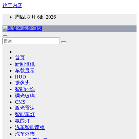
跳至内容
周四. 8 月 6th, 2026
智能汽车资源网
智能表面，智能内饰，新能源汽车，HMI，人车交互，智能车
灯，车用材料
首页
新闻资讯
车载显示
HUD
摄像头
智能内饰
调光玻璃
CMS
激光雷达
智能车灯
氛围灯
汽车智能座椅
汽车外饰