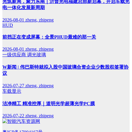
光筑新局，聚力东南｜沂普光电福建总部新启幕，开启车载光
电一体化发展新周期
2026-08-01
zheng, zhipeng
HUD
前挡正在变成屏幕：全景PHUD最难的那一关
2026-08-01
zheng, zhipeng
一级供应商
调光玻璃
W新闻 | 伟巴斯特就拟入股中国玻璃合资企业少数股权签署协
议
2026-07-27
zheng, zhipeng
车载显示
洁净精工 精准控厚｜道明光学超薄光学PC膜
2026-07-22
zheng, zhipeng