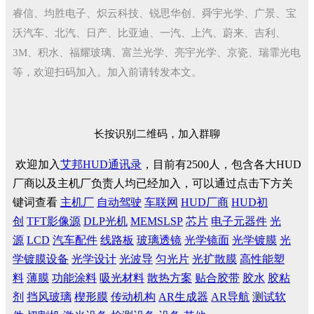
睿信、均胜电子、炽云科技、锐思华创、舜宇光学、广景、宝
沃汽车、北汽、日产、比亚迪、一汽、上汽、蔚来、吉利、
3M、积水、福耀玻璃、富兰光学、亮宇光学、京瓷、瑞霏光电
等，欢迎扫码加入。加入前请转发本文。
长按识别二维码，加入群聊
欢迎加入
艾邦HUD通讯录
，目前有2500人，包含各大HUD
厂商以及主机厂负责人均已经加入，可以通过点击下方关
键词查看
主机厂
自动驾驶
车联网
HUD厂商
HUD初
创
TFT影像源
DLP光机
MEMSLSP
芯片
电子元器件
光
源
LCD
汽车配件
线路板
玻璃透镜
光学镜面
光学镀膜
光
学镀膜设备
光学设计
光波导
匀光片
光扩散膜
高性能塑
料
薄膜
功能涂料
吸光材料
散热方案
贴合胶带
胶水
胶粘
剂
挡风玻璃
楔形膜
传动机构
AR生成器
AR导航
测试软