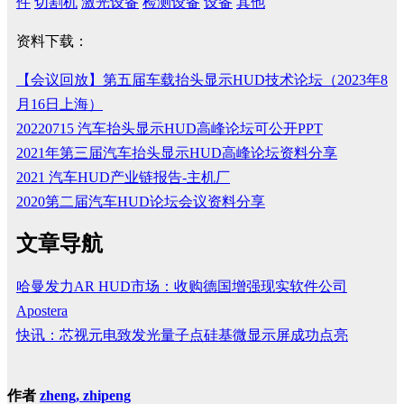
件
切割机
激光设备
检测设备
设备
其他
资料下载：
【会议回放】第五届车载抬头显示HUD技术论坛（2023年8
月16日上海）
20220715 汽车抬头显示HUD高峰论坛可公开PPT
2021年第三届汽车抬头显示HUD高峰论坛资料分享
2021 汽车HUD产业链报告-主机厂
2020第二届汽车HUD论坛会议资料分享
文章导航
哈曼发力AR HUD市场：收购德国增强现实软件公司
Apostera
快讯：芯视元电致发光量子点硅基微显示屏成功点亮
作者
zheng, zhipeng