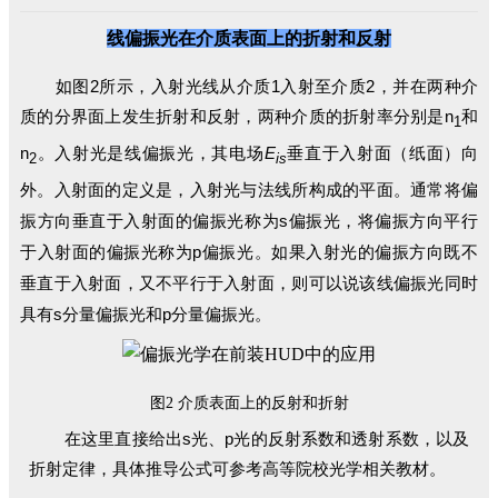
线偏振光在介质表面上的折射和反射
如图2所示，入射光线从介质1入射至介质2，并在两种介
质的分界面上发生折射和反射，两种介质的折射率分别是n
和
1
n
。入射光是线偏振光，其电场
E
垂直于入射面（纸面）向
2
is
外。入射面的定义是，入射光与法线所构成的平面。通常将偏
振方向垂直于入射面的偏振光称为s偏振光，将偏振方向平行
于入射面的偏振光称为p偏振光。如果入射光的偏振方向既不
垂直于入射面，又不平行于入射面，则可以说该线偏振光同时
具有s分量偏振光和p分量偏振光。
反射和折射
图2 介质表面上的
在这里直接给出s光、p光的反射系数和透射系数，以及
折射定律，具体推导公式可参考高等院校光学相关教材。