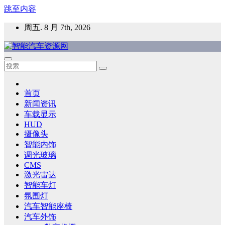
跳至内容
周五. 8 月 7th, 2026
智能汽车资源网
智能表面，智能内饰，新能源汽车，HMI，人车交互，智能车
灯，车用材料
首页
新闻资讯
车载显示
HUD
摄像头
智能内饰
调光玻璃
CMS
激光雷达
智能车灯
氛围灯
汽车智能座椅
汽车外饰