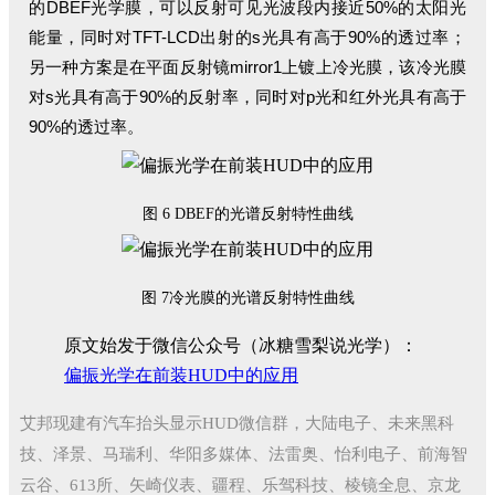
的DBEF光学膜，可以反射可见光波段内接近50%的太阳光
能量，同时对TFT-LCD出射的s光具有高于90%的透过率；
另一种方案是在平面反射镜mirror1上镀上冷光膜，该冷光膜
对s光具有高于90%的反射率，同时对p光和红外光具有高于
90%的透过率。
图 6 DBEF的光谱反射特性曲线
图 7冷光膜的光谱反射特性曲线
原文始发于微信公众号（冰糖雪梨说光学）：
偏振光学在前装HUD中的应用
艾邦现建有汽车抬头显示HUD微信群，大陆电子、未来黑科
技、泽景、马瑞利、华阳多媒体、法雷奥、怡利电子、前海智
云谷、613所、矢崎仪表、疆程、乐驾科技、棱镜全息、京龙