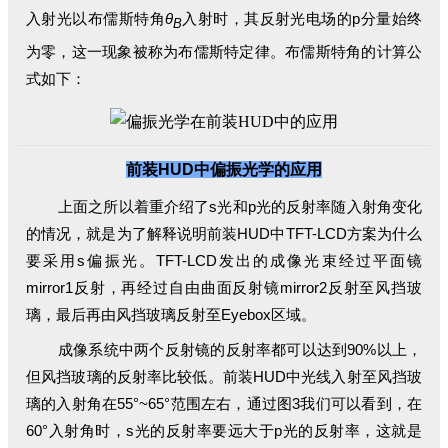
入射光以布儒斯特角
θ
入射时，其反射光电场的p分量始终
B
为零，这一现象被称为布儒斯特定律。
布儒斯特角的计算公
式如下：
前装HUD中偏振光学的应用
上面之所以着重介绍了s光和p光的反射率随入射角变化
的情况，就是为了解释说明前装HUD中TFT-LCD方案为什么
要采用s偏振光。TFT-LCD发出的成像光束经过平面镜
mirror1反射，再经过自由曲面反射镜mirror2反射至风挡玻
璃，最后再由风挡玻璃反射至Eyebox区域。
成像系统中两个反射镜的反射率都可以达到90%以上，
但风挡玻璃的反射率比较低。前装HUD中光线入射至风挡玻
璃的入射角在55°~65°范围左右，通过图3我们可以看到，在
60°入射角时，s光的反射率要远大于p光的反射率，这就是