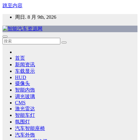
跳至内容
周日. 8 月 9th, 2026
智能汽车资源网
智能表面，智能内饰，新能源汽车，HMI，人车交互，智能车
灯，车用材料
首页
新闻资讯
车载显示
HUD
摄像头
智能内饰
调光玻璃
CMS
激光雷达
智能车灯
氛围灯
汽车智能座椅
汽车外饰