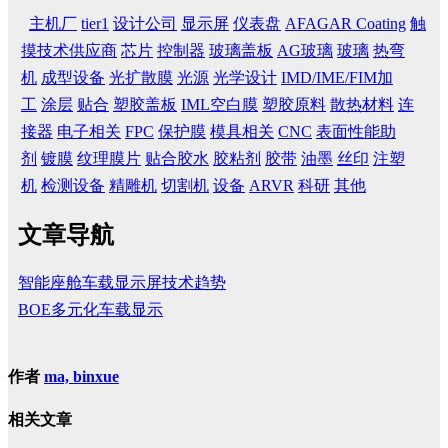
主机厂
tier1
设计公司
显示屏
仪表盘
AFAGAR Coating
触
摸技术供应商
芯片
控制器
玻璃盖板
AG玻璃
玻璃
热弯
机
成型设备
光扩散膜
光源
光学设计
IMD/IME/FIM加
工
涂层
贴合
塑胶盖板
IML空白膜
塑胶原料
散热材料
连
接器
电子相关
FPC
保护膜
模具相关
CNC
表面性能助
剂
镀膜
纹理膜片
贴合胶水
胶粘剂
胶带
油墨
丝印
注塑
机
检测设备
精雕机
切割机
设备
ARVR
科研
其他
文章导航
智能座舱车载显示屏技术趋势
BOE多元化车载显示
作者
ma, binxue
相关文章