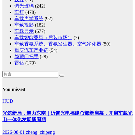
调光玻璃
(242)
车灯
(478)
车载声学系统
(92)
车载投影
(182)
车载显示
(677)
车载智能香氛（后装市场）
(7)
车载香氛系统、香氛发生器、空气净化器
(50)
重庆汽车产业链
(54)
隐藏门把手
(28)
雷达
(170)
You missed
HUD
光筑新局，聚力东南｜沂普光电福建总部新启幕，开启车载光
电一体化发展新周期
2026-08-01
zheng, zhipeng