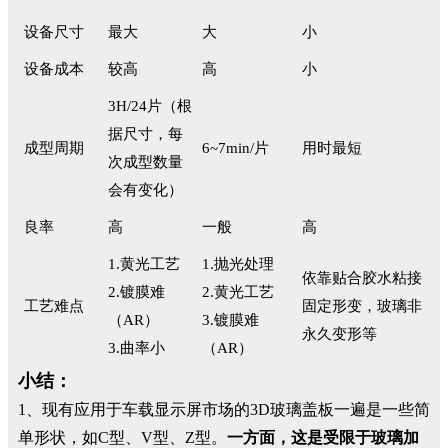
设备尺寸
最大
大
小
设备成本
较高
高
小
3H/24片（根
据尺寸，每
成型周期
6~7min/片
用时最短
次成型数量
会有变化）
良率
高
一般
高
1.黄光工艺
1.抛光处理
依靠贴合胶水粘接
2.镀膜难
2.黄光工艺
工艺难点
固定形变，玻璃非
（AR）
3.镀膜难
永久变形等
3.曲率小
（AR）
小结：
1、现有应用于车载显示屏市场的3D玻璃盖板一遍是一些简
单形状，如C型、V型、Z型。
一方面，这是受限于玻璃加