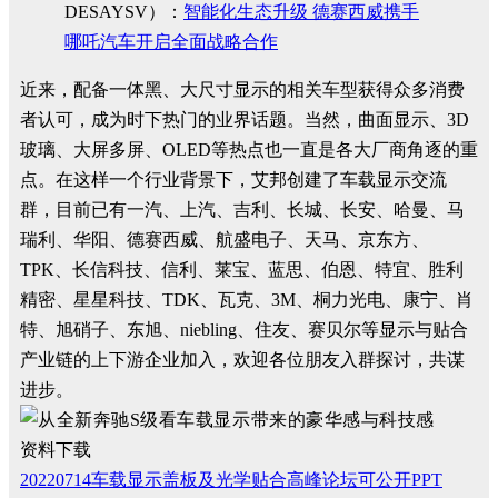
DESAYSV）：
智能化生态升级 德赛西威携手
哪吒汽车开启全面战略合作
近来，配备一体黑、大尺寸显示的相关车型获得众多消费
者认可，成为时下热门的业界话题。当然，曲面显示、3D
玻璃、大屏多屏、OLED等热点也一直是各大厂商角逐的重
点。在这样一个行业背景下，艾邦创建了车载显示交流
群，目前已有一汽、上汽、吉利、长城、长安、哈曼、马
瑞利、华阳、德赛西威、航盛电子、天马、京东方、
TPK、长信科技、信利、莱宝、蓝思、伯恩、特宜、胜利
精密、星星科技、TDK、瓦克、3M、桐力光电、康宁、肖
特、旭硝子、东旭、niebling、住友、赛贝尔等显示与贴合
产业链的上下游企业加入，欢迎各位朋友入群探讨，共谋
进步。
资料下载
20220714车载显示盖板及光学贴合高峰论坛可公开PPT