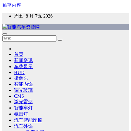
跳至内容
周五. 8 月 7th, 2026
智能汽车资源网
智能表面，智能内饰，新能源汽车，HMI，人车交互，智能车
灯，车用材料
首页
新闻资讯
车载显示
HUD
摄像头
智能内饰
调光玻璃
CMS
激光雷达
智能车灯
氛围灯
汽车智能座椅
汽车外饰