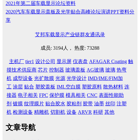
2021年第二届车载显示论坛资料
2020汽车车载显示盖板及光学贴合高峰论坛演讲PPT资料分
享
艾邦车载显示产业链群友通讯录
成员: 3194人， 热度: 73288
主机厂
tier1
设计公司
显示屏
仪表盘
AFAGAR Coating
触
摸技术供应商
芯片
控制器
玻璃盖板
AG玻璃
玻璃
热弯
机
成型设备
光扩散膜
光源
光学设计
IMD/IME/FIM加
工
涂层
贴合
塑胶盖板
IML空白膜
塑胶原料
散热材料
连
接器
电子相关
FPC
保护膜
模具相关
CNC
表面性能助
剂
镀膜
纹理膜片
贴合胶水
胶粘剂
胶带
油墨
丝印
注塑
机
检测设备
精雕机
切割机
设备
ARVR
科研
其他
文章导航