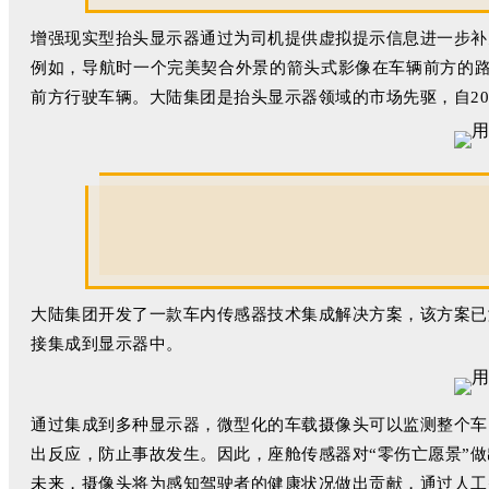
增强现实型抬头显示器通过为司机提供虚拟提示信息进一步补
例如，导航时一个完美契合外景的箭头式影像在车辆前方的路面
前方行驶车辆。大陆集团是抬头显示器领域的市场先驱，自2
大陆集团开发了一款车内传感器技术集成解决方案，该方案已
接集成到显示器中。
通过集成到多种显示器，微型化的车载摄像头可以监测整个车
出反应，防止事故发生。因此，座舱传感器对“零伤亡愿景”
未来，摄像头将为感知驾驶者的健康状况做出贡献，通过人工