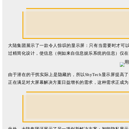
大陆集团展示了一款令人惊叹的显示屏：只有当需要时才可以被看
过精简化设计，使信息（例如来自信息娱乐系统的信息）仅在
由于潜在的干扰实际上是隐藏的，所以ShyTech显示屏提高了
正在满足对大屏幕解决方案日益增长的需求，这种需求正成为高
此外，大陆集团还展示了另一项创新解决方案：智能隐私显示