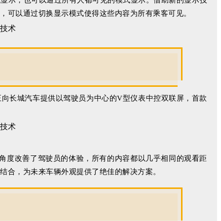
，可以通过切换显示模式使得这些内容为所有乘客可见。
正向长城汽车提供以驾驶员为中心的V型仪表中控双联屏，首款
学角度改善了驾驶员的体验，所有的内容都以几乎相同的观看距
结合，为未来车辆外观提供了绝佳的解决方案。