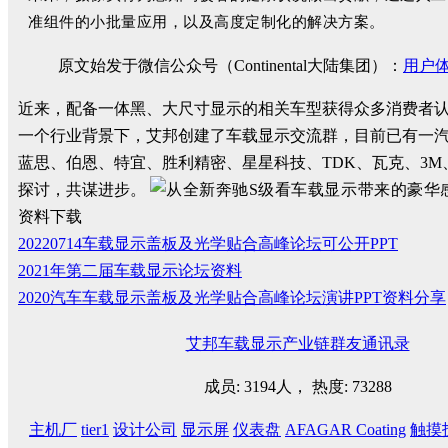
准组件的小批量应用，以及高度定制化的解决方案。
原文始发于微信公众号（Continental大陆集团）：
用户
近来，配备一体黑、大尺寸显示的相关车型获得众多消费者认
一个行业背景下，艾邦创建了车载显示交流群，目前已有一汽
蓝思、伯恩、特宜、胜利精密、星星科技、TDK、瓦克、3M
探讨，共谋进步。
资料下载
20220714车载显示盖板及光学贴合高峰论坛可公开PPT
2021年第二届车载显示论坛资料
2020汽车车载显示盖板及光学贴合高峰论坛演讲PPT资料分享
艾邦车载显示产业链群友通讯录
成员: 3194人， 热度: 73288
主机厂
tier1
设计公司
显示屏
仪表盘
AFAGAR Coating
触摸