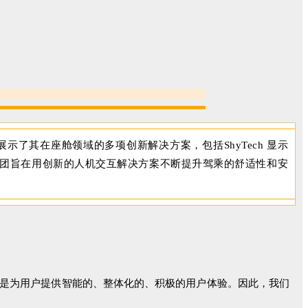
示了其在座舱领域的多项创新解决方案，包括ShyTech 显示
集团旨在用创新的人机交互解决方案不断提升驾乘的舒适性和安
标是为用户提供智能的、整体化的、积极的用户体验。因此，我们