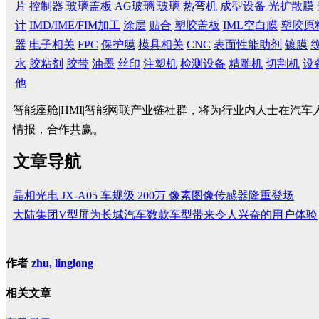
片
控制器
玻璃盖板
AG玻璃
玻璃
热弯机
成型设备
光扩散膜
计
IMD/IME/FIM加工
涂层
贴合
塑胶盖板
IML空白膜
塑胶原
器
电子相关
FPC
保护膜
模具相关
CNC
表面性能助剂
镀膜
水
胶粘剂
胶带
油墨
丝印
注塑机
检测设备
精雕机
切割机
设
他
智能座舱|HMI|智能网联产业链社群，将为行业内人士在
情报，合作共赢。
文章导航
晶相光电 JX-A05 车规级 200万 像素图像传感器隆重登场
大陆集团V型屏为长城汽车数款车型带来令人兴奋的用户体验
作者
zhu, linglong
相关文章