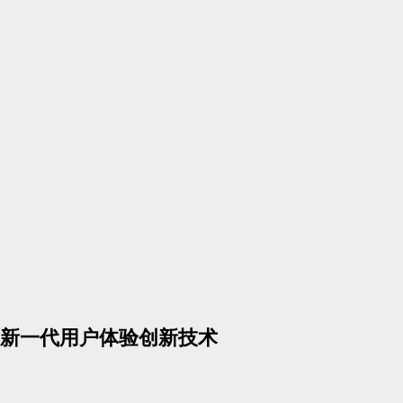
新一代用户体验创新技术