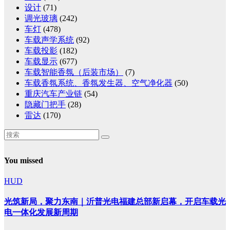
设计
(71)
调光玻璃
(242)
车灯
(478)
车载声学系统
(92)
车载投影
(182)
车载显示
(677)
车载智能香氛（后装市场）
(7)
车载香氛系统、香氛发生器、空气净化器
(50)
重庆汽车产业链
(54)
隐藏门把手
(28)
雷达
(170)
You missed
HUD
光筑新局，聚力东南｜沂普光电福建总部新启幕，开启车载光
电一体化发展新周期