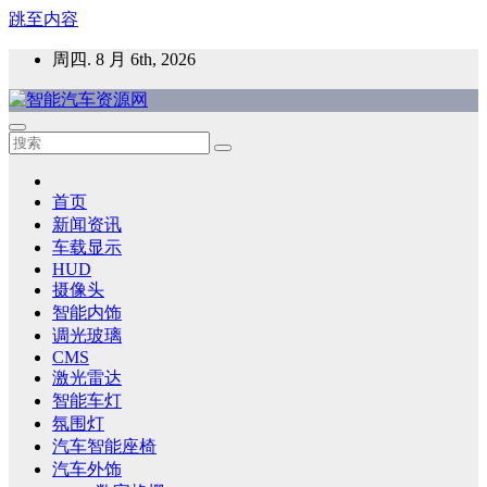
跳至内容
周四. 8 月 6th, 2026
智能汽车资源网
智能表面，智能内饰，新能源汽车，HMI，人车交互，智能车
灯，车用材料
首页
新闻资讯
车载显示
HUD
摄像头
智能内饰
调光玻璃
CMS
激光雷达
智能车灯
氛围灯
汽车智能座椅
汽车外饰