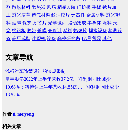
剂
散热材料
散热器
风扇
精品改装
门护板
手板
镜片加
工
透光皮革
透气材料
纹理膜片
元器件
金属材料
透光塑
料
油墨
保护膜
芯片
光学设计
驱动集成
半导体
涂料
天
窗
线路板
胶带
镀膜
亮度计
塑料
热熔胶
焊接设备
检测设
备
高压成型
注塑机
设备
高校研究所
代理
贸易
其他
文章导航
浅析汽车造型设计的法规限制
星宇股份2022年上半年营收37.2亿，净利润同比减少
19.68％；科博达上半年营收14.85亿元，净利润同比减少
13.52％
作者
li, meiyong
相关文章