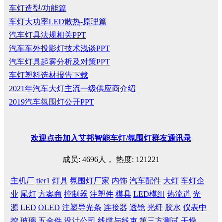
车灯造型/功能篇
车灯大功率LED散热-原理篇
汽车灯具法规相关PPT
汽车车外投影灯技术浅谈PPT
汽车灯具起雾分析及对策PPT
车灯塑料选材报告下载
2021年汽车大灯主流一级供应商介绍
2019汽车氛围灯公开PPT
欢迎
点击
加入艾邦智能车灯
/
氛围灯群友通讯录
成员: 4696人， 热度: 121221
主机厂
tier1
灯具
氛围灯厂家
内饰
汽车配件
大灯
车灯企
业
尾灯
方案商
控制器
注塑件
模具
LED模组
热流道
光
源
LED
OLED
注塑导光条
连接器
透镜
光纤
胶水
仪表中
控
玻璃
五金件
设计公司
线缆与线束
第三方测试
干燥