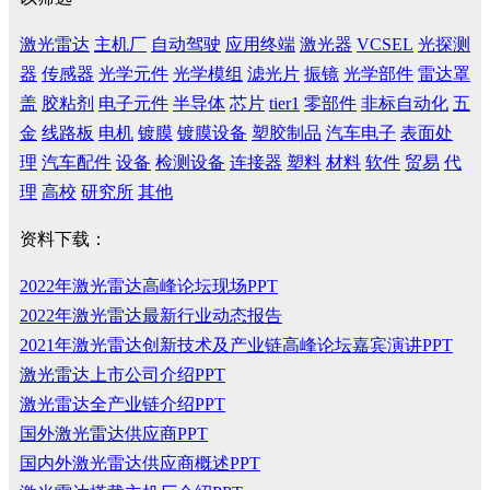
激光雷达
主机厂
自动驾驶
应用终端
激光器
VCSEL
光探测
器
传感器
光学元件
光学模组
滤光片
振镜
光学部件
雷达罩
盖
胶粘剂
电子元件
半导体
芯片
tier1
零部件
非标自动化
五
金
线路板
电机
镀膜
镀膜设备
塑胶制品
汽车电子
表面处
理
汽车配件
设备
检测设备
连接器
塑料
材料
软件
贸易
代
理
高校
研究所
其他
资料下载：
2022年激光雷达高峰论坛现场PPT
2022年激光雷达最新行业动态报告
2021年激光雷达创新技术及产业链高峰论坛嘉宾演讲PPT
激光雷达上市公司介绍PPT
激光雷达全产业链介绍PPT
国外激光雷达供应商PPT
国内外激光雷达供应商概述PPT