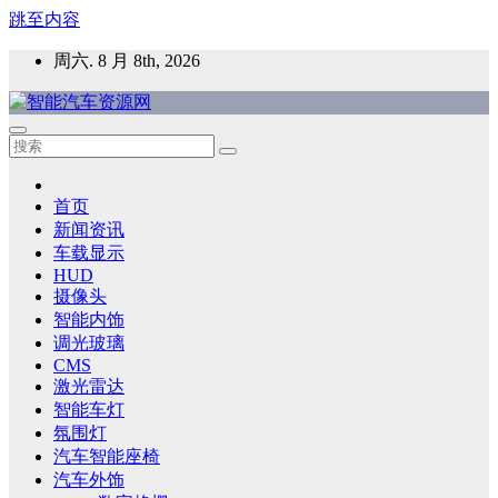
跳至内容
周六. 8 月 8th, 2026
智能汽车资源网
智能表面，智能内饰，新能源汽车，HMI，人车交互，智能车
灯，车用材料
首页
新闻资讯
车载显示
HUD
摄像头
智能内饰
调光玻璃
CMS
激光雷达
智能车灯
氛围灯
汽车智能座椅
汽车外饰