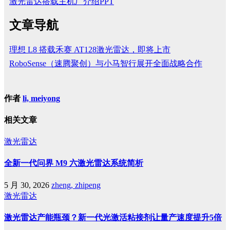
激光雷达搭载主机厂介绍PPT
文章导航
理想 L8 搭载禾赛 AT128激光雷达，即将上市
RoboSense（速腾聚创）与小马智行展开全面战略合作
作者
li, meiyong
相关文章
激光雷达
全新一代问界 M9 六激光雷达系统简析
5 月 30, 2026
zheng, zhipeng
激光雷达
激光雷达产能瓶颈？新一代光激活粘接剂让量产速度提升5倍