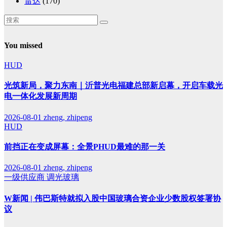
雷达
(170)
You missed
HUD
光筑新局，聚力东南｜沂普光电福建总部新启幕，开启车载光
电一体化发展新周期
2026-08-01
zheng, zhipeng
HUD
前挡正在变成屏幕：全景PHUD最难的那一关
2026-08-01
zheng, zhipeng
一级供应商
调光玻璃
W新闻 | 伟巴斯特就拟入股中国玻璃合资企业少数股权签署协
议