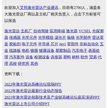
欢迎加入
艾邦激光雷达产业通讯
，目前有2700人，涵盖各
大激光雷达厂商以及主机厂相关负责人，点击下方标签可
以筛选
激光雷达
主机厂
自动驾驶
应用终端
激光器
VCSEL
光探测
器
传感器
光学元件
光学模组
滤光片
振镜
光学部件
雷达罩
盖
胶粘剂
电子元件
半导体
芯片
tier1
零部件
非标自动化
五
金
线路板
电机
镀膜
镀膜设备
塑胶制品
汽车电子
表面处
理
汽车配件
设备
检测设备
连接器
塑料
材料
软件
贸易
代
理
高校
研究所
其他
资料下载：
2022年激光雷达高峰论坛现场PPT
2022年激光雷达最新行业动态报告
2021年激光雷达创新技术及产业链高峰论坛嘉宾演讲PPT
激光雷达上市公司介绍PPT