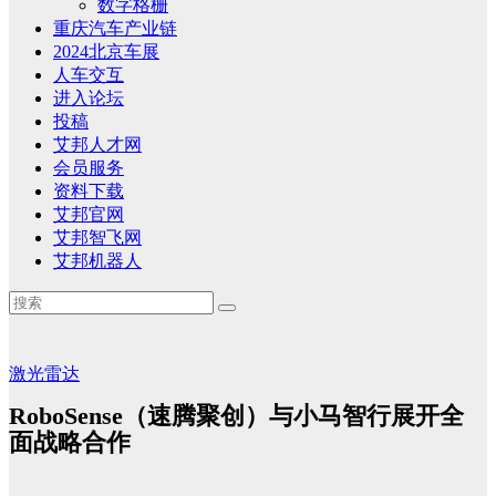
数字格栅
重庆汽车产业链
2024北京车展
人车交互
进入论坛
投稿
艾邦人才网
会员服务
资料下载
艾邦官网
艾邦智飞网
艾邦机器人
激光雷达
RoboSense（速腾聚创）与小马智行展开全
面战略合作