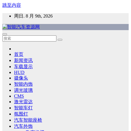
跳至内容
周日. 8 月 9th, 2026
智能汽车资源网
智能表面，智能内饰，新能源汽车，HMI，人车交互，智能车
灯，车用材料
首页
新闻资讯
车载显示
HUD
摄像头
智能内饰
调光玻璃
CMS
激光雷达
智能车灯
氛围灯
汽车智能座椅
汽车外饰