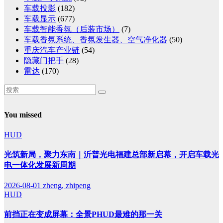
车载投影
(182)
车载显示
(677)
车载智能香氛（后装市场）
(7)
车载香氛系统、香氛发生器、空气净化器
(50)
重庆汽车产业链
(54)
隐藏门把手
(28)
雷达
(170)
You missed
HUD
光筑新局，聚力东南｜沂普光电福建总部新启幕，开启车载光
电一体化发展新周期
2026-08-01
zheng, zhipeng
HUD
前挡正在变成屏幕：全景PHUD最难的那一关