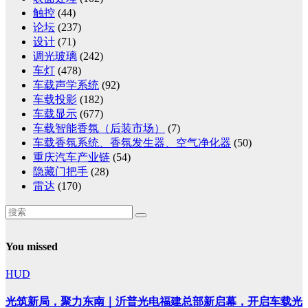
触控
(44)
论坛
(237)
设计
(71)
调光玻璃
(242)
车灯
(478)
车载声学系统
(92)
车载投影
(182)
车载显示
(677)
车载智能香氛（后装市场）
(7)
车载香氛系统、香氛发生器、空气净化器
(50)
重庆汽车产业链
(54)
隐藏门把手
(28)
雷达
(170)
You missed
HUD
光筑新局，聚力东南｜沂普光电福建总部新启幕，开启车载光