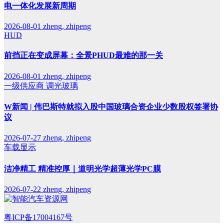
电一体化发展新周期
2026-08-01
zheng, zhipeng
HUD
前挡正在变成屏幕：全景PHUD最难的那一关
2026-08-01
zheng, zhipeng
一级供应商
调光玻璃
W新闻 | 伟巴斯特就拟入股中国玻璃合资企业少数股权签署协
议
2026-07-27
zheng, zhipeng
车载显示
洁净精工 精准控厚｜道明光学超薄光学PC膜
2026-07-22
zheng, zhipeng
粤ICP备17004167号