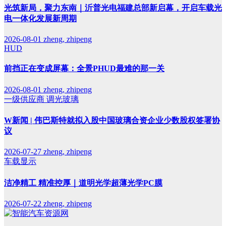
光筑新局，聚力东南｜沂普光电福建总部新启幕，开启车载光
电一体化发展新周期
2026-08-01
zheng, zhipeng
HUD
前挡正在变成屏幕：全景PHUD最难的那一关
2026-08-01
zheng, zhipeng
一级供应商
调光玻璃
W新闻 | 伟巴斯特就拟入股中国玻璃合资企业少数股权签署协
议
2026-07-27
zheng, zhipeng
车载显示
洁净精工 精准控厚｜道明光学超薄光学PC膜
2026-07-22
zheng, zhipeng