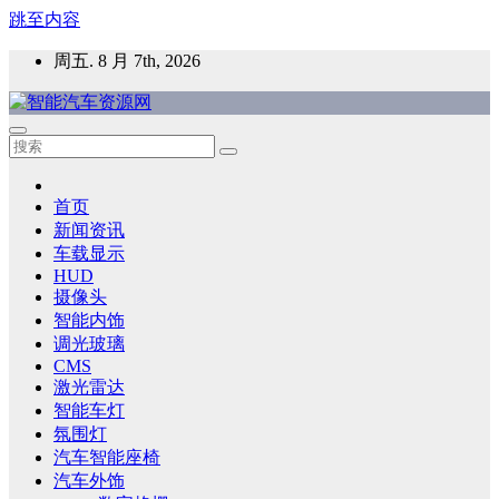
跳至内容
周五. 8 月 7th, 2026
智能汽车资源网
智能表面，智能内饰，新能源汽车，HMI，人车交互，智能车
灯，车用材料
首页
新闻资讯
车载显示
HUD
摄像头
智能内饰
调光玻璃
CMS
激光雷达
智能车灯
氛围灯
汽车智能座椅
汽车外饰