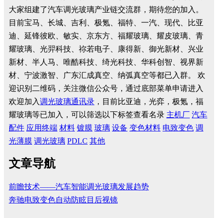
大家组建了汽车调光玻璃产业链交流群，期待您的加入。
目前宝马、长城、吉利、极氪、福特、一汽、现代、比亚
迪、延锋彼欧、敏实、京东方、福耀玻璃、耀皮玻璃、青
耀玻璃、光羿科技、祢若电子、康得新、御光新材、兴业
新材、半人马、唯酷科技、绮光科技、华科创智、视界新
材、宁波激智、广东汇成真空、纳弧真空等都已入群。
欢
迎识别二维码，关注微信公众号，通过底部菜单申请进入
欢迎加入
调光玻璃通讯录
，目前比亚迪，光弈，极氪，福
耀玻璃等已加入，可以筛选以下标签查看名录
主机厂
汽车
配件
应用终端
材料
镀膜
玻璃
设备
变色材料
电致变色
调
光薄膜
调光玻璃
PDLC
其他
文章导航
前瞻技术——汽车智能调光玻璃发展趋势
奔驰电致变色自动防眩目后视镜