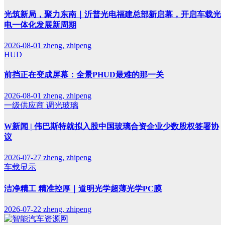
光筑新局，聚力东南｜沂普光电福建总部新启幕，开启车载光
电一体化发展新周期
2026-08-01
zheng, zhipeng
HUD
前挡正在变成屏幕：全景PHUD最难的那一关
2026-08-01
zheng, zhipeng
一级供应商
调光玻璃
W新闻 | 伟巴斯特就拟入股中国玻璃合资企业少数股权签署协
议
2026-07-27
zheng, zhipeng
车载显示
洁净精工 精准控厚｜道明光学超薄光学PC膜
2026-07-22
zheng, zhipeng