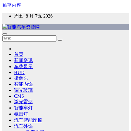
跳至内容
周五. 8 月 7th, 2026
智能汽车资源网
智能表面，智能内饰，新能源汽车，HMI，人车交互，智能车
灯，车用材料
首页
新闻资讯
车载显示
HUD
摄像头
智能内饰
调光玻璃
CMS
激光雷达
智能车灯
氛围灯
汽车智能座椅
汽车外饰