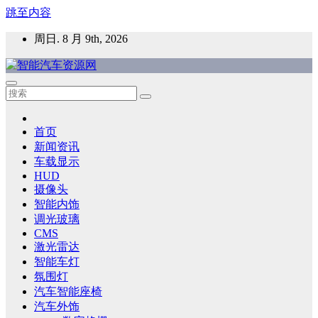
跳至内容
周日. 8 月 9th, 2026
智能汽车资源网
智能表面，智能内饰，新能源汽车，HMI，人车交互，智能车
灯，车用材料
首页
新闻资讯
车载显示
HUD
摄像头
智能内饰
调光玻璃
CMS
激光雷达
智能车灯
氛围灯
汽车智能座椅
汽车外饰