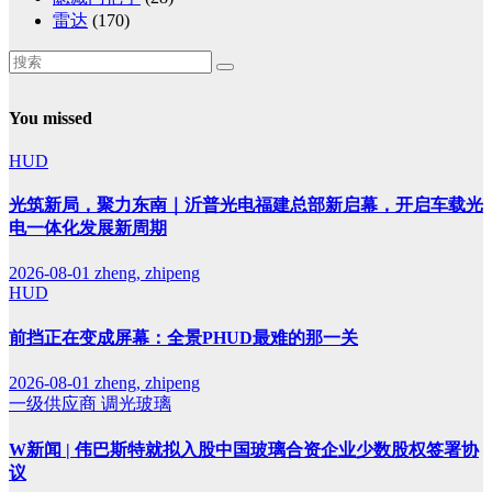
雷达
(170)
You missed
HUD
光筑新局，聚力东南｜沂普光电福建总部新启幕，开启车载光
电一体化发展新周期
2026-08-01
zheng, zhipeng
HUD
前挡正在变成屏幕：全景PHUD最难的那一关
2026-08-01
zheng, zhipeng
一级供应商
调光玻璃
W新闻 | 伟巴斯特就拟入股中国玻璃合资企业少数股权签署协
议