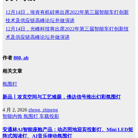
12月14日，埃肯有机硅将出席2022年第三届智能车灯创新
技术及供应链高峰论坛并做演讲
12月14日，光峰科技将出席2022年第三届智能车灯创新技
术及供应链高峰论坛并做演讲
作者
808, ab
相关文章
氛围灯
新品丨攻克空间与工艺难题，佛达信号推出幻彩氛围灯
4 月 2, 2026
zheng, zhipeng
智能内饰
氛围灯
车载投影
安通林AI智能座舱产品：动态照地迎宾投影灯、Mini LED矩
阵式阅读灯、AI音乐律动氛围灯