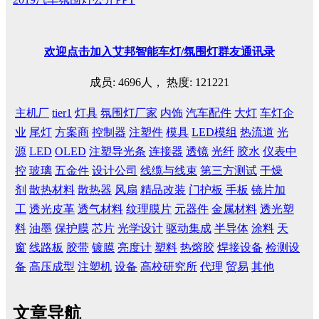
欢迎
点击
加入艾邦智能车灯
/
氛围灯群友通讯录
成员: 4696人， 热度: 121221
主机厂
tier1
灯具
氛围灯厂家
内饰
汽车配件
大灯
车灯企
业
尾灯
方案商
控制器
注塑件
模具
LED模组
热流道
光
源
LED
OLED
注塑导光条
连接器
透镜
光纤
胶水
仪表中
控
玻璃
五金件
设计公司
线缆与线束
第三方测试
干燥
剂
散热材料
散热器
风扇
精品改装
门护板
手板
镜片加
工
透光皮革
透气材料
纹理膜片
元器件
金属材料
透光塑
料
油墨
保护膜
芯片
光学设计
驱动集成
半导体
涂料
天
窗
线路板
胶带
镀膜
亮度计
塑料
热熔胶
焊接设备
检测设
备
高压成型
注塑机
设备
高校研究所
代理
贸易
其他
文章导航