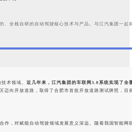
、领先的、全栈自研的自动驾驶核心技术与产品。与江汽集团一起
的技术领域。
近几年来，江汽集团的车联网3.0系统实现了全
区迈向开放道路，取得了合肥市首批开放道路测试牌照，目
合作，对赋能自动驾驶领域发展意义深远。随着我国智能网