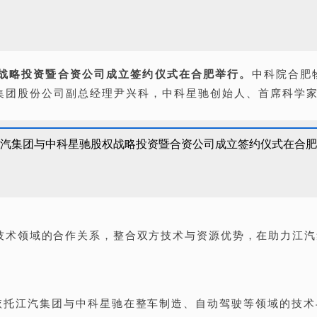
权战略投资暨合资公司成立签约仪式在合肥举行。
中科院合肥
集团股份公司副总经理尹兴科，中科星驰创始人、首席科学
术领域的合作关系，整合双方技术与资源优势，在助力江汽
依托江汽集团与中科星驰在整车制造、自动驾驶等领域的技术