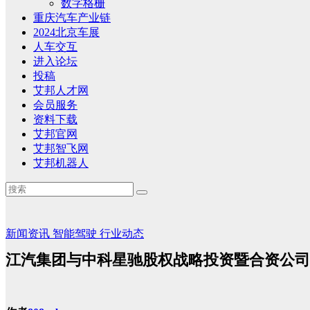
数字格栅
重庆汽车产业链
2024北京车展
人车交互
进入论坛
投稿
艾邦人才网
会员服务
资料下载
艾邦官网
艾邦智飞网
艾邦机器人
新闻资讯
智能驾驶
行业动态
江汽集团与中科星驰股权战略投资暨合资公司