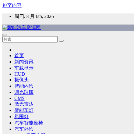
跳至内容
周四. 8 月 6th, 2026
智能汽车资源网
智能表面，智能内饰，新能源汽车，HMI，人车交互，智能车
首页
新闻资讯
车载显示
HUD
摄像头
智能内饰
调光玻璃
CMS
激光雷达
智能车灯
氛围灯
汽车智能座椅
汽车外饰