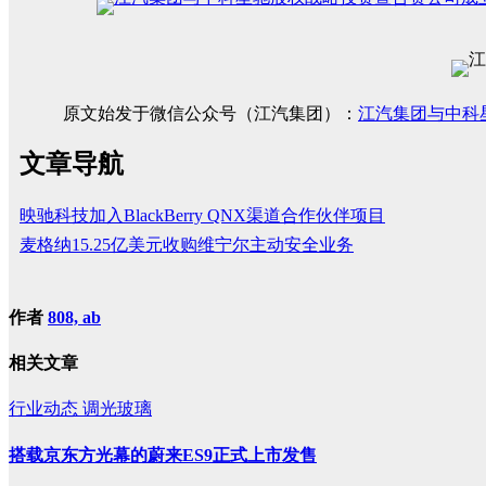
原文始发于微信公众号（江汽集团）：
江汽集团与中科
文章导航
映驰科技加入BlackBerry QNX渠道合作伙伴项目
麦格纳15.25亿美元收购维宁尔主动安全业务
作者
808, ab
相关文章
行业动态
调光玻璃
搭载京东方光幕的蔚来ES9正式上市发售