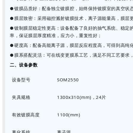
镀膜品质好：配备独立镀膜腔，始终保持镀膜室的真空状
●
膜层致密：采用磁控溅射镀膜技术，离子源能量高，膜层
●
镀制膜层稳定性更高：设备配备了良好的抽气系统、稳定
●
率，保证膜层厚度精准，应力小，重复性好；
硬度高：配备高能离子源，膜层反应程度高，可得到高纯化合
●
膜系搭配灵活：可在线变更膜系工艺，满足不同工艺要求
●
二、设备参数
设备型号
SOM2550
夹具规格
1300x310(mm)，24片
有效镀膜高度
1100(mm)
离化系统
离子源