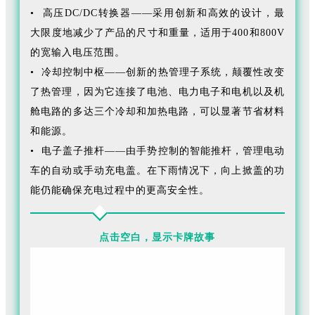
• 高压DC/DC转换器——采用创新和高效的设计，最
大限度地减少了产品的尺寸和重量，适用于400和800V
的宽输入电压范围。
• 冷却控制中枢——创新的热管理子系统，颠覆性改变
了热管理，因为它连接了电池、电力电子和电机以及机
舱电路的多达三个冷却和加热电路，可以显著节省材料
和能源。
• 电子盖子推杆——由手势控制的智能推杆，管理电动
车的自动或手动充电盖。在下雨情况下，向上掀盖的功
能仍能确保充电过程中的更高安全性。
点击空白，显示卡牌故事
海拉公司为FORVIA佛瑞亚带来了越来越多的电子产品组
合、支持电动汽车的电源、能源和热管理要求。这些技
术的设计初衷都是为了最大限度地提升效率，减少尺