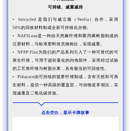
可持续、
减重减排
• Inicycled 是我们与威立雅（Veolia）合作，采用
50%的回收材料制成全新可持续化合物。
• NAFILean是一种由天然麻纤维和聚丙烯树脂制成的
注塑材料，与标准塑料填充物相比，实现减重。
• NFPP Flax为我们的产品系列引入了一种可替代的可
再生纤维，可用于超轻量化的内饰部件，采用经过试验
的工艺将纤维与树脂分离，具有最佳的可回收性。
• Piňayarn由可持续的菠萝纤维制成，含有天然和可再
生材料，提供一种高级的覆盖层，与动物皮革相比，实
现减重及二氧化碳排放。
点击空白，显示卡牌故事
去年，FORVIA佛瑞亚集团推出了 MATERI'ACT，以加快
开发具有低碳足迹、超低碳足迹的尖端材料。我们的目