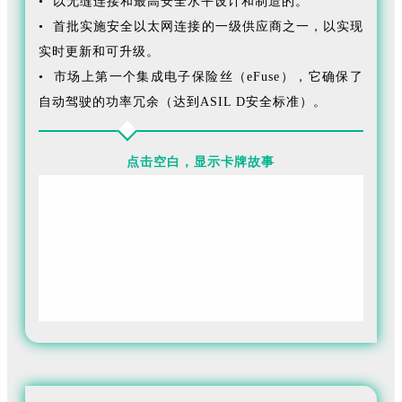
• 以无缝连接和最高安全水平设计和制造的。
• 首批实施安全以太网连接的一级供应商之一，以实现
实时更新和可升级。
• 市场上第一个集成电子保险丝（eFuse），它确保了
自动驾驶的功率冗余（达到ASIL D安全标准）。
点击空白，显示卡牌故事
FORVIA佛瑞亚迈进了未来的电子电气架构。区域控制模
块位于传感器、执行器、控制单元和中央HPC（高性能
计算机）之间，以预处理和分配地理区域内的信息，并
缓解高性能计算机的负担。