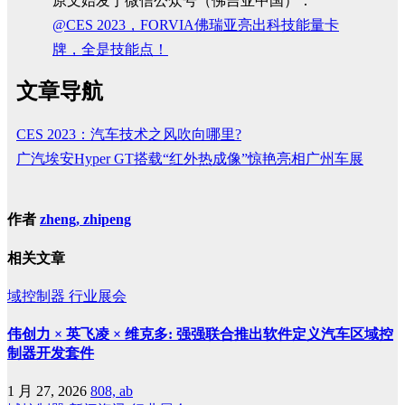
原文始发于微信公众号（佛吉亚中国）：
@CES 2023，FORVIA佛瑞亚亮出科技能量卡
牌，全是技能点！
文章导航
CES 2023：汽车技术之风吹向哪里?
广汽埃安Hyper GT搭载“红外热成像”惊艳亮相广州车展
作者
zheng, zhipeng
相关文章
域控制器
行业展会
伟创力 × 英飞凌 × 维克多: 强强联合推出软件定义汽车区域控
制器开发套件
1 月 27, 2026
808, ab