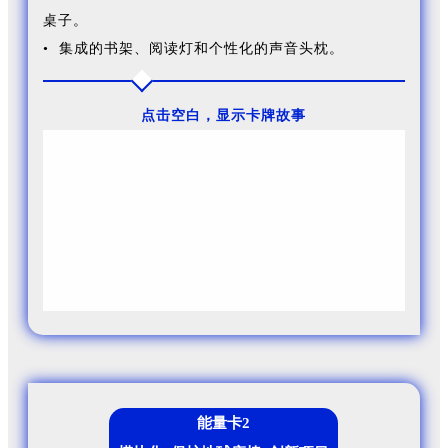
桌子。
• 集成的书架、阅读灯和个性化的声音头枕。
点击空白，显示卡牌故事
智能座舱“Lumières”是一个多功能的“第三空间”，
整合了FORVIA佛瑞亚集团座椅、电子、内饰、照明，人
机界面，以及驾驶显示系统，所有这些技术已通过高端
的设计无缝集成，使座舱具有如家般的感觉。
能量卡2