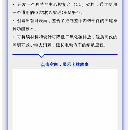
• 开发一个独特的中心控制台（CC）架构，通过使用
一个通用的CC结构以管理OEM平台。
• 创造出智能表面，整合了控制整个内饰部件的关键座
舱功能技术。
• 可持续材料和设计可降低二氧化碳排放，轻质高效的
照明可减少电力消耗，延长电动汽车的续航里程。
点击空白，显示卡牌故事
FORVIA佛瑞亚集团将可持续的解决方案与直观的内饰相
结合，预见并准备好满足汽车制造商和用户对可持续
性、可配置性的期望。最新的内饰创新重点关注驾驶员
和乘客的体验，以及我们如何使出行变得更加个性化、
直观和享受。通过全新MATERI'ACT品牌采用可持续材料
和技术，尽可能减少对环境的影响。