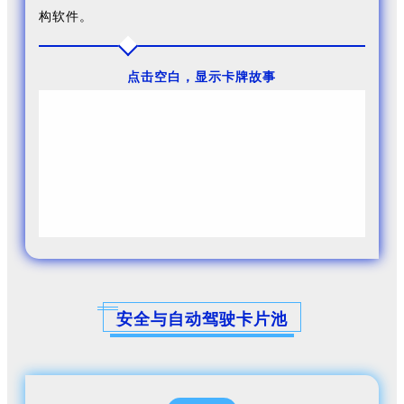
构软件。
点击空白，显示卡牌故事
绿色高动态范围（HDR）实现了直观的显示屏幕清晰
度，同时利用更少的能源，使其成为寻求电池优化高端
显示系统的电动汽车制造商的理想解决方案。这既有益
于眼睛，也有益于环境。
安全与自动驾驶卡片池