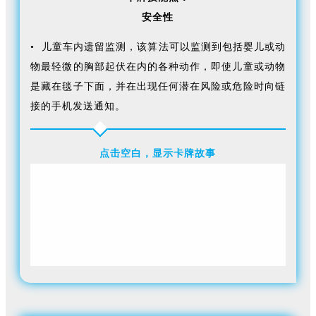
安全性
• 儿童车内遗留监测，该算法可以监测到包括婴儿或动
物最轻微的胸部起伏在内的各种动作，即使儿童或动物
是藏在毯子下面，并在出现任何潜在风险或危险时向链
接的手机发送通知。
点击空白，显示卡牌故事
基于我们首次面市的超宽带（UWB）智能汽车进入技
术，我们最新的智能软件算法实现了额外的安全功能，
包括入侵监测、儿童车内遗留监测和座位占用监测。