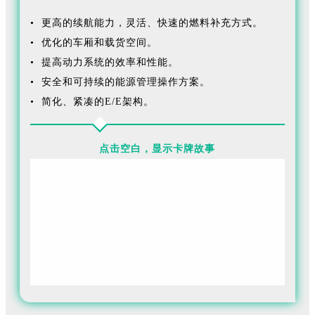
• 更高的续航能力，灵活、快速的燃料补充方式。
• 优化的车厢和载货空间。
• 提高动力系统的效率和性能。
• 安全和可持续的能源管理操作方案。
• 简化、紧凑的E/E架构。
点击空白，显示卡牌故事
减少排放和改善空气质量一直是FORVIA佛瑞亚创新的核
心，我们现在正加速实现零排放交通，支持汽车制造商
的电气化之旅，为乘用车、商用车、固定式和工业应用
的电动、氢能和混合动力系统提供解决方案。