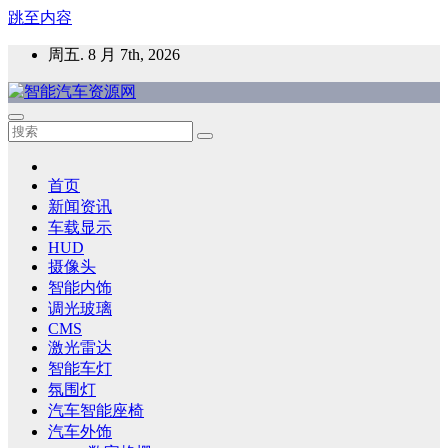
跳至内容
周五. 8 月 7th, 2026
智能汽车资源网
智能表面，智能内饰，新能源汽车，HMI，人车交互，智能车
灯，车用材料
首页
新闻资讯
车载显示
HUD
摄像头
智能内饰
调光玻璃
CMS
激光雷达
智能车灯
氛围灯
汽车智能座椅
汽车外饰